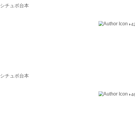
test
¥
0
/月
シチュボ台本
投稿:0 画像数:0
こちらは無料のプランです
てｓｔ
コースに入る
ボイスぱ公式
⏵4
てｓつ
¥
0
/月
投稿:2 画像数:2
こちらは無料のプランです楽
しんで行ってくれたらうれしいです♪
コースに入る
シチュボ台本
かず様
¥
0
/月
てｓｔ
投稿:0 画像数:0
テスト
ボイスぱ公式
⏵4
コースに入る
テスト２
¥
0
/月
投稿:0 画像数:0
テスト２