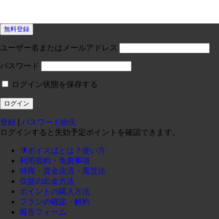
コースに入る
運営報告フォーム
無料登録
ぐんぴぃ
¥
0
/月
ユーザー名またはメールアドレス
投稿:0 画像数:0
テスト
パスワード
コースに入る
ログイン状態を保存する
山羊
¥
0
/月
投稿:0 画像数:0
です
登録
|
パスワード紛失
ログインすると失効予定ポイントを確認できます。
コースに入る
🔰ボイスぱとは？使い方
利用規約・免責事項
特商・資金決済・風営法
デスクトップ
¥
0
/月
投稿:0 画像数:0
1
収益の出金方法
ポイントの購入方法
コースに入る
プランの確認・解約
報告フォーム