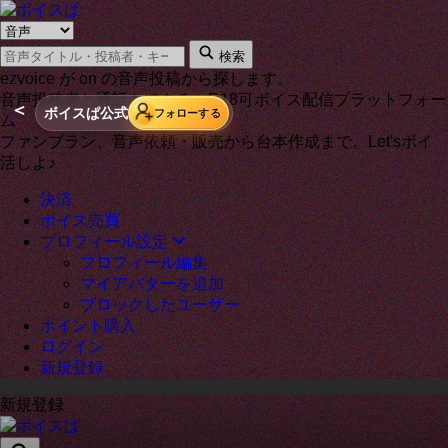
検
キ
索
検索
ー
タ
ezvoice が on の音声投稿から探します。
ワ
イ
音声投稿者と通話もできる、R18可ボイス配信プラットフォー
＜
ー
プ
ボイスぱ公式
フォローする
ム
ド
ファンプラン、音声依頼・販売から台本作成まで。Let'sボイ
活しよ♪
決済
ボイス売買
プロフィール設定
プロフィール編集
マイアバターを追加
ブロックしたユーザー
ポイント購入
ログイン
新規登録
新規登録