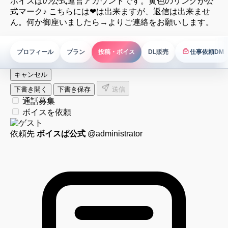
ボイスぱの公式運営アカウントです。黄色のリングが公
式マーク♪ こちらには❤は出来ますが、返信は出来ませ
ん。何か御座いましたら→よりご連絡をお願いします。
プロフィール
プラン
投稿・ボイス
DL販売
仕事依頼DM
仕事依頼DM
キャンセル
下書き開く
下書き保存
送信
通話募集
ボイスを依頼
依頼先
ボイスぱ公式
@administrator