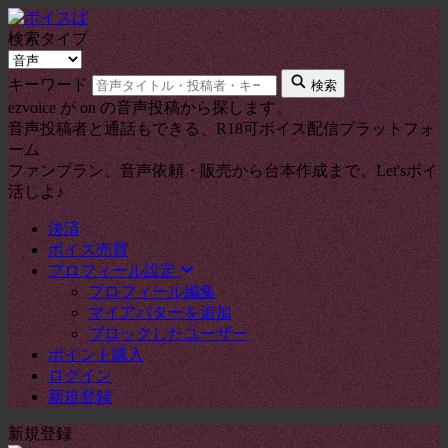
検索タイプ
キーワード
検索
ezvoice が on の音声投稿から探します。
音声投稿者と通話もできる、R18可ボイス配信プラットフォ
ーム
ファンプラン、音声依頼・販売から台本作成まで。Let'sボイ
活しよ♪
決済
ボイス売買
プロフィール設定
プロフィール編集
マイアバターを追加
ブロックしたユーザー
ポイント購入
ログイン
新規登録
新規登録