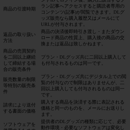
ラン記事へアクセスすると購読者専用の
商品の引渡時期
コンテンツ(記事)が閲覧できます。DLグ
ッズ販売なら購入履歴又はメールにて
URLが付与されます。
商品の決済後即時引き渡し・またダウン
返品の取り扱い
ロード商品の性質上、購入後の商品の交
方法
換または返品は致しかねます。
商品の売買契約
を二回以上継続
プラン・DLグッズ共に二回以上購入して
して締結する場
も付与されるものは同一です。
合の販売条件
プラン・DLグッズ共にデジタル上での閲
販売数量の制限
覧の付与なので制限はありませんが、二
等特別の販売条
回以上購入しても付与されるものは同一
件
です。
購入する商品を決済する際に表記される
請求により送付
価格と同一のものを、メールにお送りし
する書面の価格
ます。
提供者のDLグッズの種類に応じて、必要
ソフトウェアを
動作環境・必要なソフトウェアは変化し