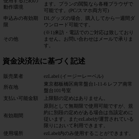
使用するための
ます。プランの閲覧なら各種ブラウザで
動作環境
可能です。(PC/スマホ両方可)
申込みの有効期
DLグッズの場合、購入してから一週間ダ
限
ウンロード可能です。
(※1)来訪・電話でのご対応は致しており
その他
ません。お問い合わせはメールで承りま
す。
資金決済法に基づく記述
販売業者
ezLabel (イージーレーベル)
東京都板橋区南常盤台1-11-6 レフア南常
所在地
盤台101号室
支払い可能金額
上限額の定めはありません。
原則として無期限で使用可能ですが、規
約に別段の定めがある場合は当該定めに
有効期間
従います。またezLabelが運営されている
限りにおいて利用できます。
使用場所
ezLabel内のみ使用することができます。