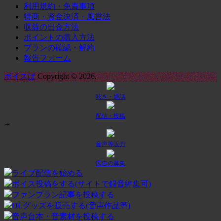
利用規約・免責事項
特商・資金決済・風営法
収益の出金方法
ポイントの購入方法
プランの確認・解約
報告フォーム
ボイスぱ
Copyright © 2026.
呟き・通話
配信・投稿
+
音声等販売
広告の募集
ライブ配信を始める
ボイス投稿をする(サイトで録音編集可)
ファンプラン記事を投稿する
DLグッズを販売する(音声作品等)
音声台本・音素材を投稿する