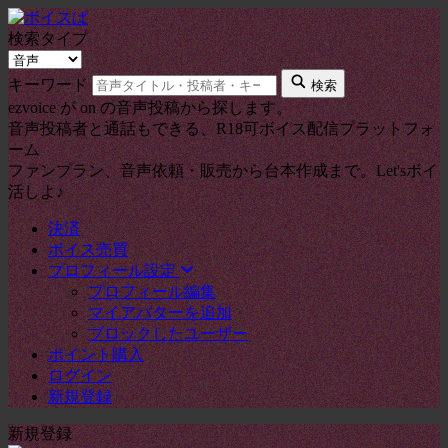
検索タイプ
キーワード
検索
ezvoice が on の音声投稿から探します。
音声投稿者と通話もできる、R18可ボイス配信プラットフォ
ーム
ファンプラン、音声依頼・販売から台本作成まで。Let'sボイ
活しよ♪
決済
ボイス売買
プロフィール設定
プロフィール編集
マイアバターを追加
ブロックしたユーザー
ポイント購入
ログイン
新規登録
新規登録