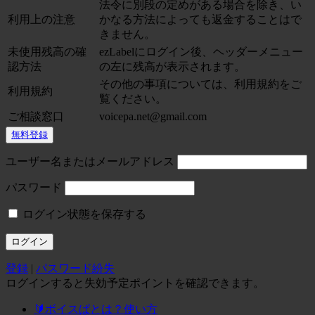
法令に別段の定めがある場合を除き、い
利用上の注意
かなる方法によっても返金することはで
きません。
未使用残高の確
ezLabelにログイン後、ヘッダーメニュー
認方法
の左に残高が表示されます。
その他の事項については、利用規約をご
利用規約
覧ください。
ご相談窓口
voicepa.net@gmail.com
無料登録
ユーザー名またはメールアドレス
パスワード
ログイン状態を保存する
登録
|
パスワード紛失
ログインすると失効予定ポイントを確認できます。
🔰ボイスぱとは？使い方