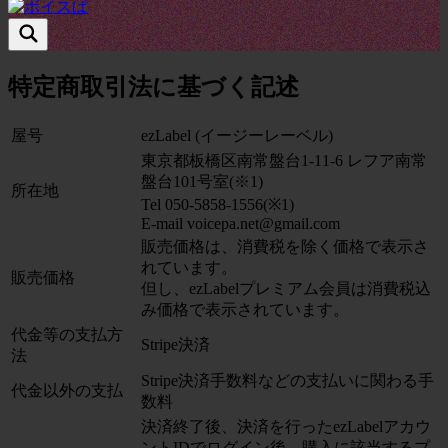
特定商取引法に基づく記述
屋号
ezLabel (イージーレーベル)
東京都板橋区南常盤台1-11-6 レフア南常
盤台101号室(※1)
所在地
Tel 050-5858-1556(※1)
E-mail voicepa.net@gmail.com
販売価格は、消費税を除く価格で表示さ
れています。
販売価格
但し、ezLabelプレミアム会員は消費税込
み価格で表示されています。
代金等の支払方
Stripe決済
法
Stripe決済手数料などの支払いに関わる手
代金以外の支払
数料
決済終了後、決済を行ったezLabelアカウ
ントIDでログイン後、購入に該当するプ