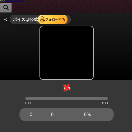
＜
ボイスぱ公式
フォローする
×
0:00
0:00
0
0
0%