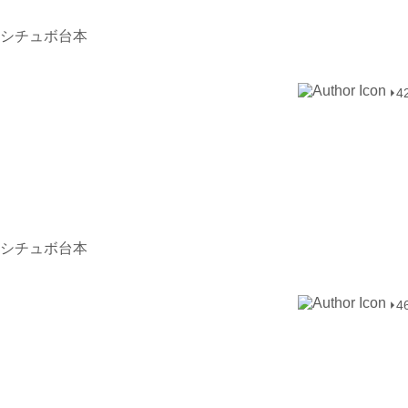
test
¥
0
/月
シチュボ台本
投稿:0 画像数:0
こちらは無料のプランです
てｓｔ
コースに入る
ボイスぱ公式
⏵4
てｓつ
¥
0
/月
投稿:2 画像数:2
こちらは無料のプランです楽
しんで行ってくれたらうれしいです♪
コースに入る
シチュボ台本
かず様
¥
0
/月
てｓｔ
投稿:0 画像数:0
テスト
ボイスぱ公式
⏵4
コースに入る
テスト２
¥
0
/月