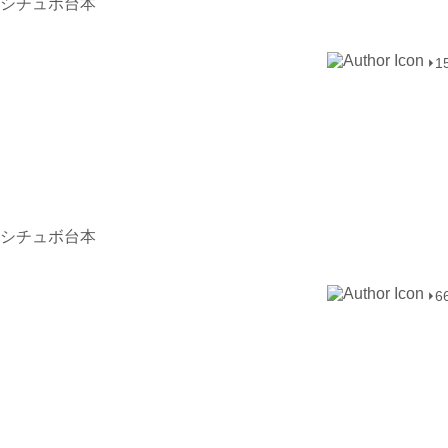
シチュボ台本
test
¥
0
/月
yt
投稿:0 画像数:0
test
ボイスぱ公式
⏵1
コースに入る
定員１
¥
0
/月
投稿:0 画像数:0
テスト
コースに入る
シチュボ台本
da
定期1-1
¥
0
/月
ボイスぱ公式
⏵6
投稿:0 画像数:0
定期1-1
コースに入る
承諾
¥
0
/月
投稿:0 画像数:0
てｓｔ