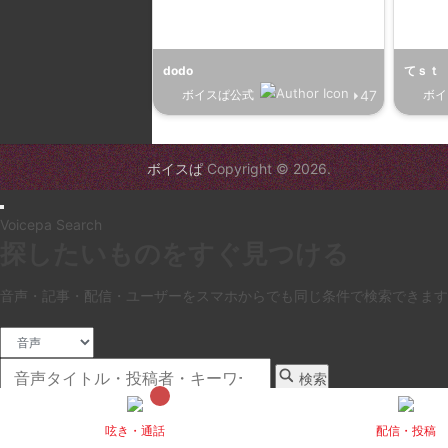
プラン２
¥
0
/月
投稿:0 画像数:0
テスト
dodo
てｓｔ
テスト３
¥
0
/月
ボイスぱ公式
⏵47
ボイ
投稿:0 画像数:0
概略
ボイスぱ
Copyright © 2026.
test
¥
0
/月
投稿:0 画像数:0
こちらは無料
Voicepa Search
探したいものをすぐ見つける
てｓつ
¥
0
/月
投稿:2 画像数:2
こちらは無料の
音声・記事・配信・ユーザーをスマホからでも同じ条件で検索できます
いです♪
検索タイプ
かず様
¥
0
/月
キーワード
検索
投稿:0 画像数:0
テスト
ezvoice が on の音声投稿から探します。
呟き・通話
配信・投稿
音声
記事
配信
ユーザー