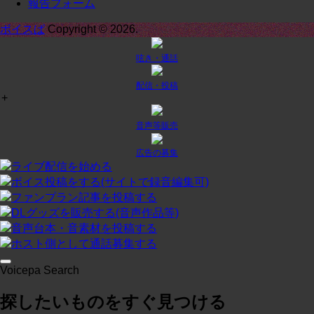
報告フォーム
ボイスぱ
Copyright © 2026.
新規administrator
¥
0
/月
投稿:0 画像数:0
test
呟き・通話
コースに入る
配信・投稿
+
元に戻す
音声等販売
¥
0
/月
投稿:0 画像数:0
test
広告の募集
ライブ配信を始める
コースに入る
ボイス投稿をする(サイトで録音編集可)
ファンプラン記事を投稿する
DLグッズを販売する(音声作品等)
Vi
¥
0
/月
音声台本・音素材を投稿する
投稿:0 画像数:0
da
ホスト側として通話募集する
コースに入る
Voicepa Search
探したいものをすぐ見つける
新規
¥
0
/月