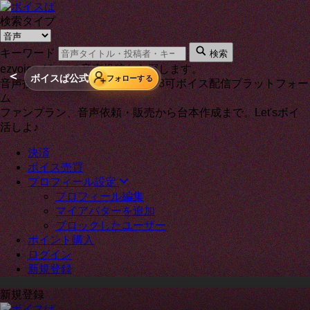
検索タイプ
キーワード
検索
ezvoice が on の音声投稿から探します。
＜
ボイスぱ公式
フォローする
音声投稿者と通話もできる、R18可ボイス配信プラットフォー
ム
ファンプラン、音声依頼・販売から台本作成まで。Let'sボイ
活しよ♪
決済
ボイス売買
プロフィール設定
プロフィール編集
マイアバターを追加
ブロックしたユーザー
ポイント購入
ログイン
新規登録
新規登録