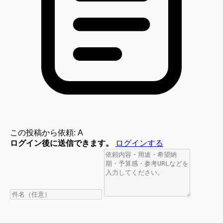
この投稿から依頼: A
ログイン後に送信できます。
ログインする