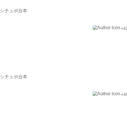
test
¥
0
/月
シチュボ台本
投稿:0 画像数:0
こちらは無料のプランです
てｓｔ
コースに入る
ボイスぱ公式
⏵4
てｓつ
¥
0
/月
投稿:2 画像数:2
こちらは無料のプランです楽
しんで行ってくれたらうれしいです♪
コースに入る
シチュボ台本
かず様
¥
0
/月
てｓｔ
投稿:0 画像数:0
テスト
ボイスぱ公式
⏵4
コースに入る
テスト２
¥
0
/月