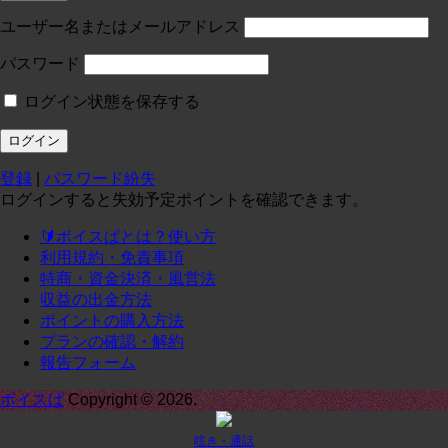
投稿:0 画像数:0
test
ユーザー名またはメールアドレス
コースに入る
パスワード
ログイン状態を保存する
定員１
¥
0
/月
投稿:0 画像数:0
テスト
登録
|
パスワード紛失
コースに入る
ログインすると失効予定ポイントを確認できます。
🔰ボイスぱとは？使い方
定期1-1
¥
0
/月
利用規約・免責事項
投稿:0 画像数:0
定期1-1
特商・資金決済・風営法
収益の出金方法
コースに入る
ポイントの購入方法
プランの確認・解約
報告フォーム
承諾
¥
0
/月
投稿:0 画像数:0
てｓｔ
ボイスぱ
Copyright © 2026.
コースに入る
呟き・通話