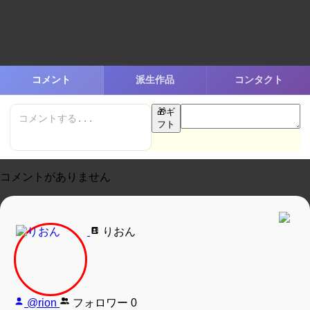
コメント
派生作品
コンタクト
🎁
ギ
フト
コメントがありません
りおん
@rion
フォロワー
0