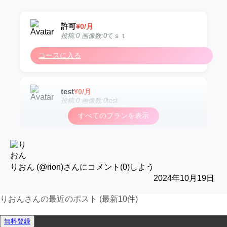
許可
¥
0
/月
投稿:0 画像数:0
てｓｔ
コースに入る
test
¥
0
/月
投稿:0 画像数:0
test
すべてのプランを表示
コースに入る
test
¥
0
/月
投稿:0 画像数:0
test
りおん (@rion)
さんにコメント(0)しよう
2024年10月19日
コースに入る
りおんさんの最近のポスト (最新10件)
運営報告フォーム
無料登録
test
¥
0
/月