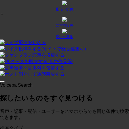
配信・投稿
+
チャット
¥
0
/月
投稿:1 画像数:0
テスト
音声等販売
コースに入る
広告の募集
ライブ配信を始める
ボイス投稿をする(サイトで録音編集可)
プラン２
¥
0
/月
ファンプラン記事を投稿する
投稿:0 画像数:0
テスト
DLグッズを販売する(音声作品等)
音声台本・音素材を投稿する
コースに入る
ホスト側として通話募集する
Voicepa Search
テスト３
¥
0
/月
探したいものをすぐ見つける
投稿:0 画像数:0
概略
コースに入る
音声・記事・配信・ユーザーをスマホからでも同じ条件で検索
できます。
検索タイプ
test
¥
0
/月