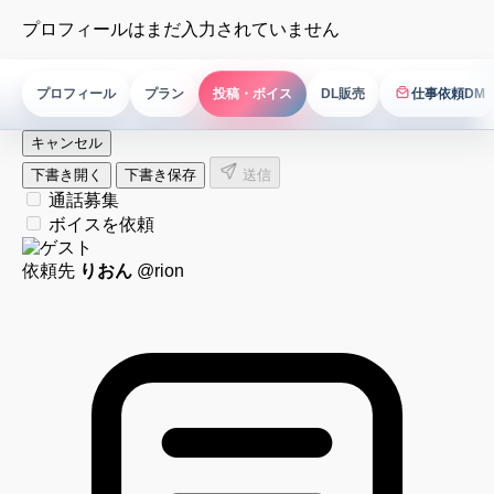
プロフィールはまだ入力されていません
プロフィール
プラン
投稿・ボイス
DL販売
仕事依頼DM
仕事依頼DM
キャンセル
下書き開く
下書き保存
送信
通話募集
ボイスを依頼
依頼先
りおん
@rion