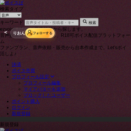
検索タイプ
キーワード
検索
ezvoice が on の音声投稿から探します。
＜
りおん
フォローする
音声投稿者と通話もできる、R18可ボイス配信プラットフォー
ム
ファンプラン、音声依頼・販売から台本作成まで。Let'sボイ
活しよ♪
決済
ボイス売買
プロフィール設定
プロフィール編集
マイアバターを追加
ブロックしたユーザー
ポイント購入
ログイン
新規登録
新規登録