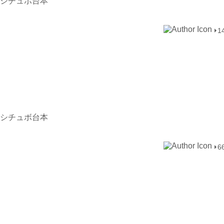
シチュボ台本
test
¥
0
/月
yt
投稿:0 画像数:0
test
ボイスぱ公式
⏵1
コースに入る
定員１
¥
0
/月
投稿:0 画像数:0
テスト
コースに入る
シチュボ台本
da
定期1-1
¥
0
/月
ボイスぱ公式
⏵6
投稿:0 画像数:0
定期1-1
コースに入る
承諾
¥
0
/月
投稿:0 画像数:0
てｓｔ