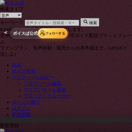
検索タイプ
キーワード
検索
ezvoice が on の音声投稿から探します。
＜
ボイスぱ公式
フォローする
音声投稿者と通話もできる、R18可ボイス配信プラットフォー
ム
ファンプラン、音声依頼・販売から台本作成まで。Let'sボイ
活しよ♪
決済
ボイス売買
プロフィール設定
プロフィール編集
マイアバターを追加
ブロックしたユーザー
ポイント購入
ログイン
新規登録
新規登録