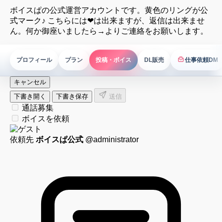
ボイスぱの公式運営アカウントです。黄色のリングが公
式マーク♪ こちらには❤は出来ますが、返信は出来ませ
ん。何か御座いましたら→よりご連絡をお願いします。
プロフィール
プラン
投稿・ボイス
DL販売
仕事依頼DM
仕事依頼DM
キャンセル
下書き開く
下書き保存
送信
通話募集
ボイスを依頼
依頼先
ボイスぱ公式
@administrator