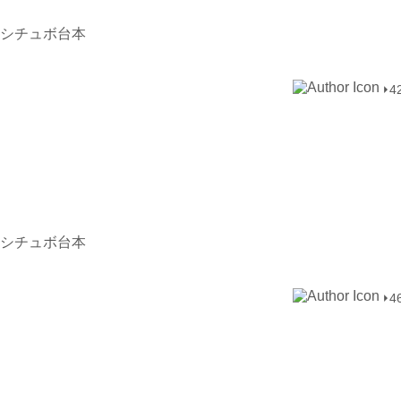
test
¥
0
/月
シチュボ台本
投稿:0 画像数:0
こちらは無料のプランです
てｓｔ
コースに入る
ボイスぱ公式
⏵4
てｓつ
¥
0
/月
投稿:2 画像数:2
こちらは無料のプランです楽
しんで行ってくれたらうれしいです♪
コースに入る
シチュボ台本
かず様
¥
0
/月
てｓｔ
投稿:0 画像数:0
テスト
ボイスぱ公式
⏵4
コースに入る
テスト２
¥
0
/月