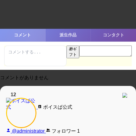
コメント
派生作品
コンタクト
🎁
ギ
フト
コメントがありません
12
ボイスぱ公式
@administrator
フォロワー
1