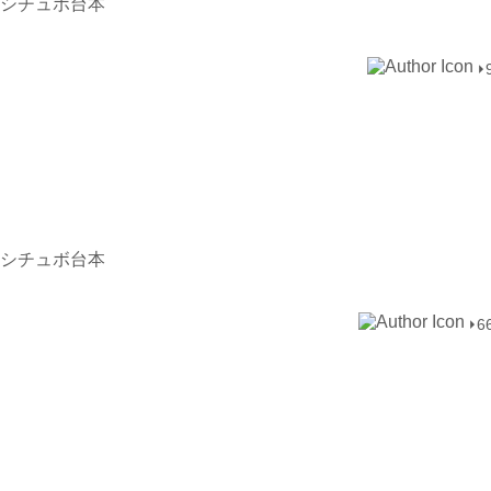
シチュボ台本
test
¥
0
/月
yt
投稿:0 画像数:0
test
ボイスぱ公式
⏵
コースに入る
定員１
¥
0
/月
投稿:0 画像数:0
テスト
コースに入る
シチュボ台本
da
定期1-1
¥
0
/月
ボイスぱ公式
⏵6
投稿:0 画像数:0
定期1-1
コースに入る
承諾
¥
0
/月
投稿:0 画像数:0
てｓｔ