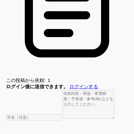
この投稿から依頼: １
ログイン後に送信できます。
ログインする