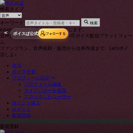
検索タイプ
キーワード
検索
ezvoice が on の音声投稿から探します。
＜
ボイスぱ公式
フォローする
音声投稿者と通話もできる、R18可ボイス配信プラットフォー
ム
ファンプラン、音声依頼・販売から台本作成まで。Let'sボイ
活しよ♪
決済
ボイス売買
プロフィール設定
プロフィール編集
マイアバターを追加
ブロックしたユーザー
ポイント購入
ログイン
新規登録
新規登録