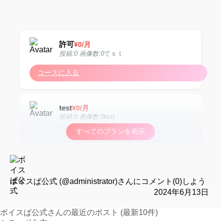
許可
¥
0
/月
投稿:0 画像数:0
てｓｔ
コースに入る
test
¥
0
/月
投稿:0 画像数:0
test
すべてのプランを表示
コースに入る
test
¥
0
/月
投稿:0 画像数:0
test
ボイスぱ公式 (@administrator)
さんにコメント(0)しよう
2024年6月13日
コースに入る
ボイスぱ公式さんの最近のポスト (最新10件)