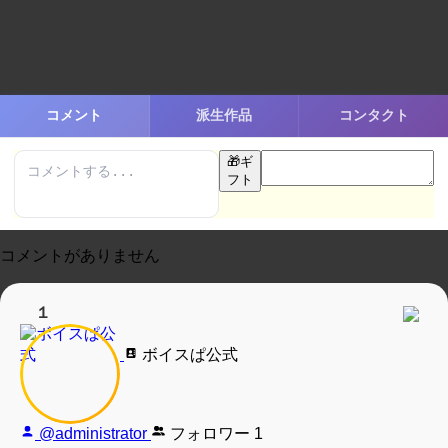
コメント
派生作品
コンタクト
🎁
ギ
フト
コメントがありません
１
ボイスぱ公式
@administrator
フォロワー
1