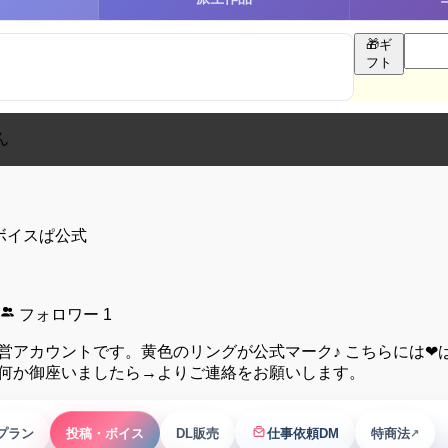
🎁
ギ
フト
ん
ボイスぱ公式
フォロワー
1
営アカウントです。黄色のリングが公式マーク♪ こちらには❤
何か御座いましたら→よりご連絡をお願いします。
プラン
投稿・ボイス
DL販売
仕事依頼DM
特商法