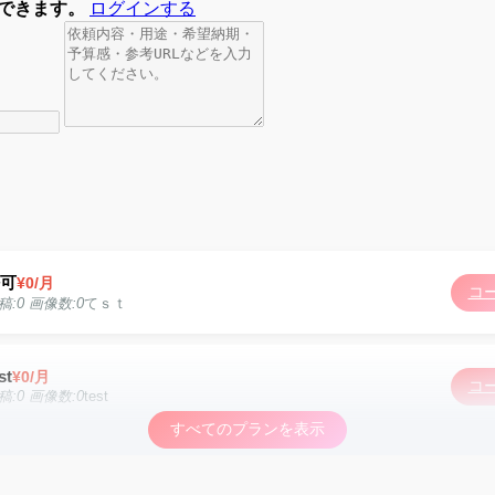
できます。
ログインする
可
¥
0
/月
コ
稿:0 画像数:0
てｓｔ
st
¥
0
/月
コ
稿:0 画像数:0
test
すべてのプランを表示
st
¥
0
/月
コ
稿:0 画像数:0
test