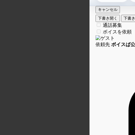
仕事依頼DM
キャンセル
下書き開く
下書
通話募集
ボイスを依頼
依頼先
ボイスぱ