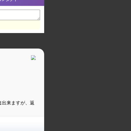
は出来ますが、返