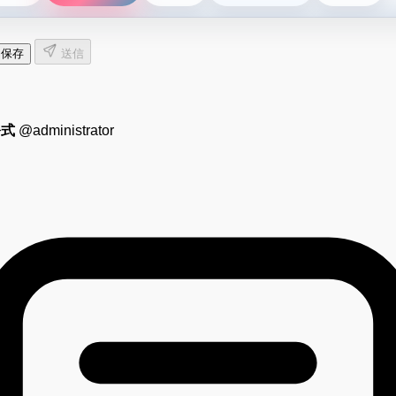
き保存
送信
公式
@administrator