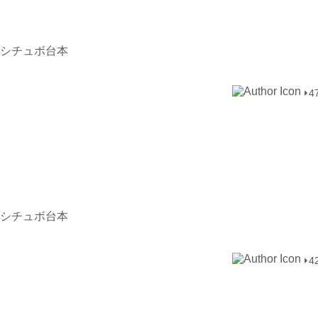
プラン２
¥
0
/月
投稿:0 画像数:0
テスト
シチュボ台本
コースに入る
dodo
ボイスぱ公式
⏵4
テスト３
¥
0
/月
投稿:0 画像数:0
概略
コースに入る
test
¥
0
/月
シチュボ台本
投稿:0 画像数:0
こちらは無料のプランです
てｓｔ
コースに入る
ボイスぱ公式
⏵4
てｓつ
¥
0
/月
投稿:2 画像数:2
こちらは無料のプランです楽