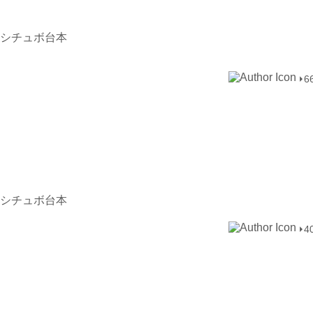
コースに入る
シチュボ台本
da
定期1-1
¥
0
/月
ボイスぱ公式
⏵6
投稿:0 画像数:0
定期1-1
コースに入る
承諾
¥
0
/月
投稿:0 画像数:0
てｓｔ
シチュボ台本
コースに入る
ボイスぱ公式
⏵4
チャット
¥
0
/月
投稿:1 画像数:0
テスト
コースに入る