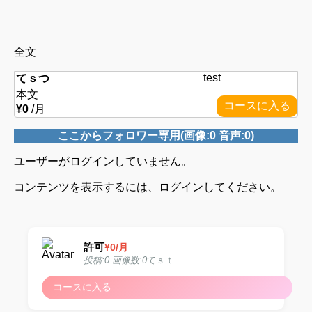
全文
test
てｓつ
本文
コースに入る
¥
0
/月
ここからフォロワー専用(画像:0 音声:0)
ユーザーがログインしていません。
コンテンツを表示するには、ログインしてください。
許可
¥
0
/月
投稿:0 画像数:0
てｓｔ
コースに入る