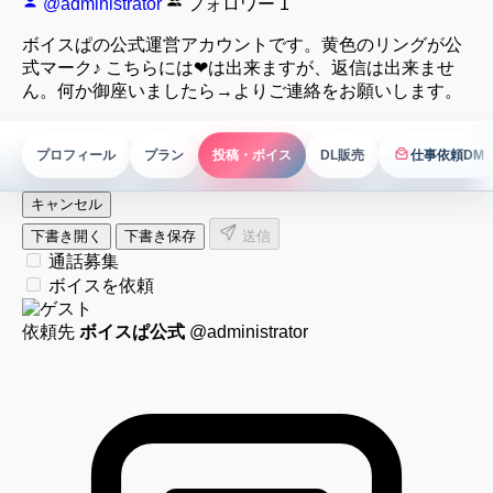
@administrator
フォロワー
1
ボイスぱの公式運営アカウントです。黄色のリングが公
式マーク♪ こちらには❤は出来ますが、返信は出来ませ
ん。何か御座いましたら→よりご連絡をお願いします。
プロフィール
プラン
投稿・ボイス
DL販売
仕事依頼DM
仕事依頼DM
キャンセル
下書き開く
下書き保存
送信
通話募集
ボイスを依頼
依頼先
ボイスぱ公式
@administrator