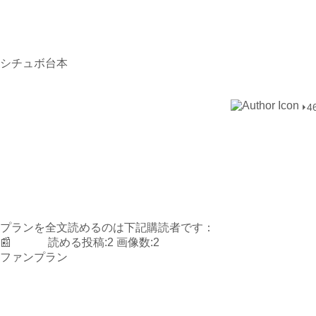
しんで行ってくれたらうれしいです♪
コースに入る
シチュボ台本
かず様
¥
0
/月
てｓｔ
投稿:0 画像数:0
テスト
ボイスぱ公式
⏵4
コースに入る
テスト２
¥
0
/月
投稿:0 画像数:0
テスト２
コースに入る
プランを全文読めるのは下記購読者です：
📰
てｓつ
読める投稿:2 画像数:2
ファンプラン
ぐんぴぃ
¥
0
/月
投稿:0 画像数:0
テスト
ボイスぱ公式
６４え６
⏵769
コースに入る