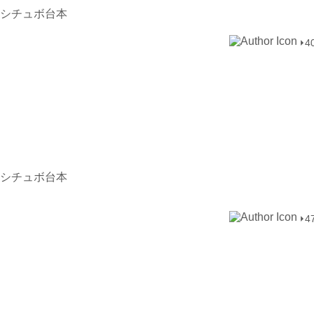
シチュボ台本
コースに入る
ボイスぱ公式
⏵4
チャット
¥
0
/月
投稿:1 画像数:0
テスト
コースに入る
プラン２
¥
0
/月
投稿:0 画像数:0
テスト
シチュボ台本
コースに入る
dodo
ボイスぱ公式
⏵4
テスト３
¥
0
/月
投稿:0 画像数:0
概略
コースに入る