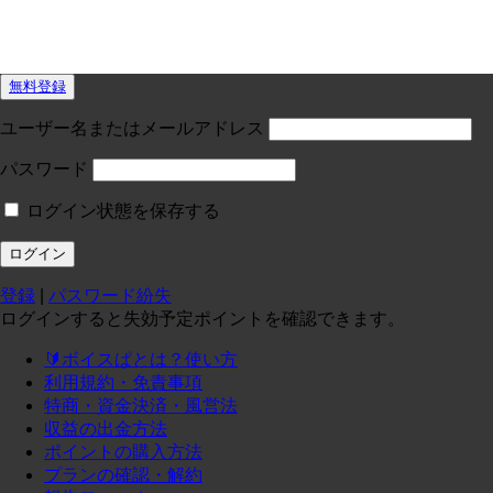
投稿:0 画像数:0
テスト２
コースに入る
運営報告フォーム
無料登録
ぐんぴぃ
¥
0
/月
ユーザー名またはメールアドレス
投稿:0 画像数:0
テスト
パスワード
コースに入る
ログイン状態を保存する
山羊
¥
0
/月
投稿:0 画像数:0
です
登録
|
パスワード紛失
ログインすると失効予定ポイントを確認できます。
コースに入る
🔰ボイスぱとは？使い方
利用規約・免責事項
特商・資金決済・風営法
デスクトップ
¥
0
/月
投稿:0 画像数:0
1
収益の出金方法
ポイントの購入方法
コースに入る
プランの確認・解約