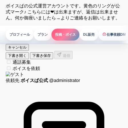
ボイスぱの公式運営アカウントです。黄色のリングが公
式マーク♪ こちらには❤は出来ますが、返信は出来ませ
ん。何か御座いましたら→よりご連絡をお願いします。
プロフィール
プラン
投稿・ボイス
DL販売
仕事依頼DM
仕事依頼DM
キャンセル
下書き開く
下書き保存
送信
通話募集
ボイスを依頼
依頼先
ボイスぱ公式
@administrator