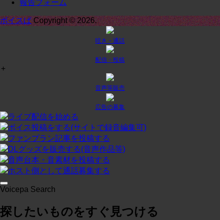
報告フォーム
ボイスぱ
Copyright © 2026.
新規administrator
¥
0
/月
投稿:0 画像数:0
test
呟き・通話
コースに入る
配信・投稿
+
元に戻す
音声等販売
¥
0
/月
投稿:0 画像数:0
test
広告の募集
ライブ配信を始める
コースに入る
ボイス投稿をする(サイトで録音編集可)
ファンプラン記事を投稿する
DLグッズを販売する(音声作品等)
Vi
¥
0
/月
音声台本・音素材を投稿する
投稿:0 画像数:0
da
ホスト側として通話募集する
コースに入る
Voicepa Search
探したいものをすぐ見つける
新規
¥
0
/月