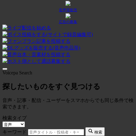
音声等販売
広告の募集
ライブ配信を始める
ボイス投稿をする(サイトで録音編集可)
ファンプラン記事を投稿する
DLグッズを販売する(音声作品等)
音声台本・音素材を投稿する
ホスト側として通話募集する
Voicepa Search
探したいものをすぐ見つける
音声・記事・配信・ユーザーをスマホからでも同じ条件で検
索できます。
検索タイプ
キーワード
検索