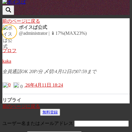
前のページに戻る
ボイスぱ公式
@administrator | 📱17%(MAX23%)
プロフ
kaka
全員通話OK 20P/分 〆切:4月12日の07:59まで
0
26年4月11日 18:24
0
リプライ
前のページに戻る
無料登録
ユーザー名またはメールアドレス