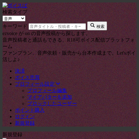
検索タイプ
キーワード
検索
ezvoice が on の音声投稿から探します。
音声投稿者と通話もできる、R18可ボイス配信プラットフォ
ーム
ファンプラン、音声依頼・販売から台本作成まで。Let'sボイ
活しよ♪
決済
ボイス売買
プロフィール設定
プロフィール編集
マイアバターを追加
ブロックしたユーザー
ポイント購入
ログイン
新規登録
新規登録