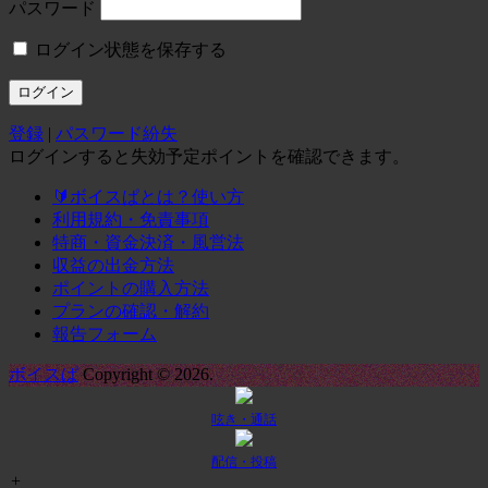
パスワード
ログイン状態を保存する
登録
|
パスワード紛失
ログインすると失効予定ポイントを確認できます。
🔰ボイスぱとは？使い方
利用規約・免責事項
特商・資金決済・風営法
収益の出金方法
ポイントの購入方法
プランの確認・解約
報告フォーム
ボイスぱ
Copyright © 2026.
呟き・通話
配信・投稿
+