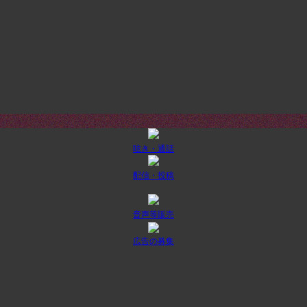
呟き・通話
配信・投稿
音声等販売
広告の募集