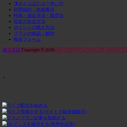
🔰ボイスぱとは？使い方
利用規約・免責事項
特商・資金決済・風営法
収益の出金方法
ポイントの購入方法
プランの確認・解約
報告フォーム
ボイスぱ
Copyright © 2026.
+
ライブ配信を始める
ボイス投稿をする(サイトで録音編集可)
ファンプラン記事を投稿する
DLグッズを販売する(音声作品等)