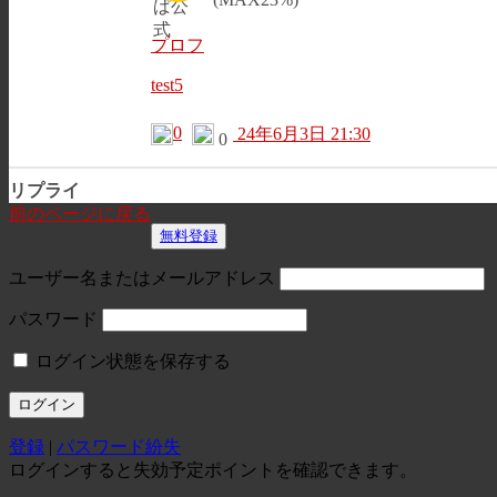
プロフ
test5
0
24年6月3日 21:30
0
リプライ
前のページに戻る
無料登録
ユーザー名またはメールアドレス
パスワード
ログイン状態を保存する
登録
|
パスワード紛失
ログインすると失効予定ポイントを確認できます。