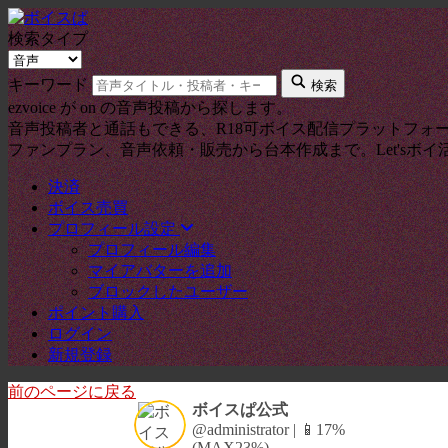
検索タイプ
キーワード
検索
ezvoice が on の音声投稿から探します。
音声投稿者と通話もできる、R18可ボイス配信プラットフォ
ファンプラン、音声依頼・販売から台本作成まで。Let'sボイ
決済
ボイス売買
プロフィール設定
プロフィール編集
マイアバターを追加
ブロックしたユーザー
ポイント購入
ログイン
新規登録
前のページに戻る
ボイスぱ公式
@administrator | 📱17%
(MAX23%)