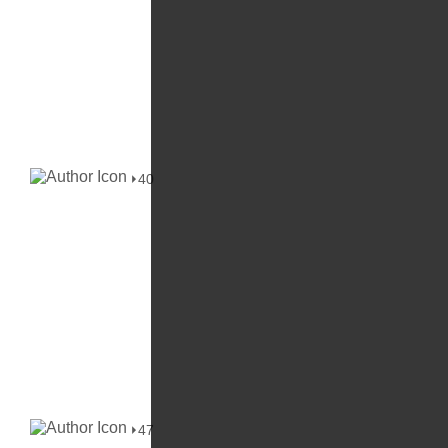
ースに入る
ースに入る
公式
⏵40
ースに入る
ースに入る
ースに入る
公式
⏵47