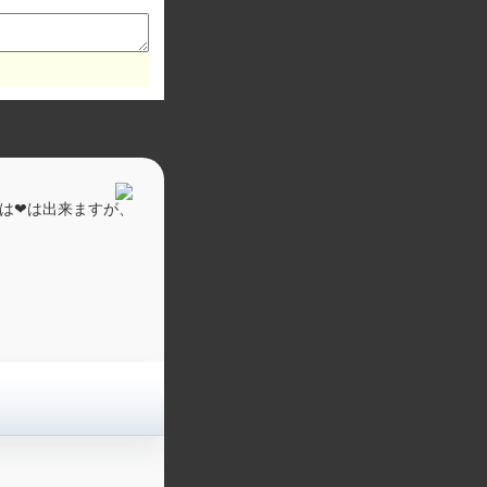
には❤は出来ますが、