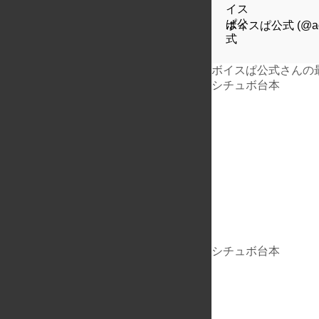
ボイスぱ公式 (@admi
te
投
ボイスぱ公式さんの最
シチュボ台本
定
yt
投
定
投
承
投
シチュボ台本
da
チ
投