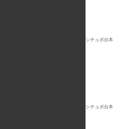
プ
投
テ
シチュボ台本
投
te
投
て
投
し
シチュボ台本
か
投
dodo