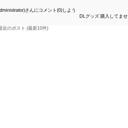
nistrator)
さんにコメント(0)しよう
st
DLグッズ 購入してま
¥
0
/月
コ
稿:0 画像数:0
test
近のポスト (最新10件)
員１
¥
0
/月
コ
稿:0 画像数:0
テスト
ボイスぱ
期1-1
¥
0
/月
コ
稿:0 画像数:0
定期1-1
諾
¥
0
/月
コ
稿:0 画像数:0
てｓｔ
ャット
¥
0
/月
コ
ボイスぱ
稿:1 画像数:0
テスト