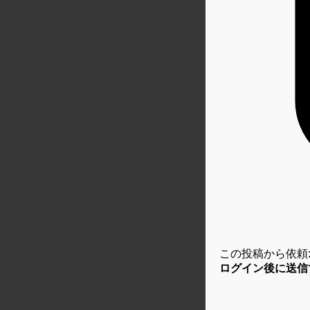
この投稿から依頼: t
ログイン後に送信