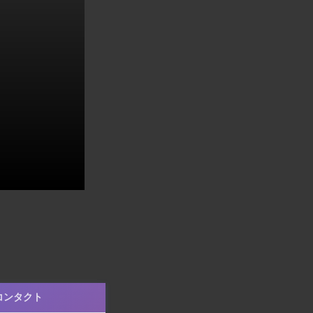
コンタクト