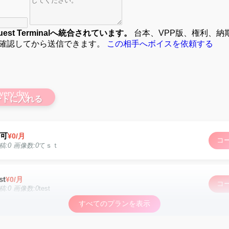
est Terminalへ統合されています。
台本、VPP版、権利、納
確認してから送信できます。
この相手へボイスを依頼する
very
day
ートに入れる
可
¥
0
/月
コ
稿:0 画像数:0
てｓｔ
st
¥
0
/月
コ
稿:0 画像数:0
test
すべてのプランを表示
st
¥
0
/月
コ