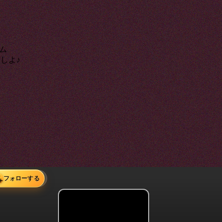
ム
しよ♪
フォローする