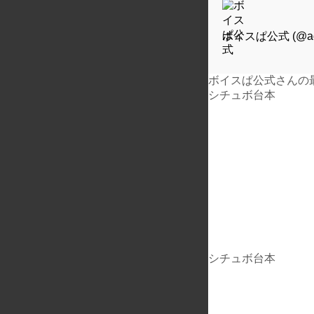
投
ボイスぱ公式 (@admi
te
投
ボイスぱ公式さんの最
シチュボ台本
定
yt
投
定
投
承
投
シチュボ台本
da
チ
投