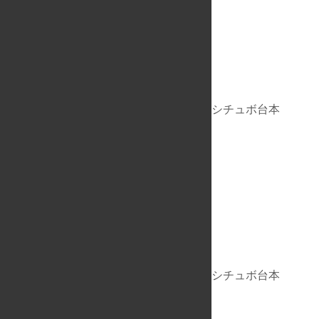
プ
投
テ
シチュボ台本
投
te
投
て
投
し
シチュボ台本
か
投
dodo