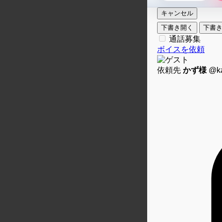
仕事依頼DM
キャンセル
下書き開く
下書
通話募集
ボイスを依頼
依頼先
かず様
@k