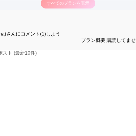
すべてのプランを表示
st
¥
0
/月
コ
稿:0 画像数:0
test
a)
さんにコメント(1)しよう
st
プラン概要 購読してませ
¥
0
/月
コ
稿:0 画像数:0
test
ト (最新10件)
員１
¥
0
/月
コ
稿:0 画像数:0
テスト
か
期1-1
¥
0
/月
コ
稿:0 画像数:0
定期1-1
諾
¥
0
/月
コ
稿:0 画像数:0
てｓｔ