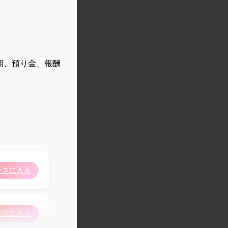
期、預り金、報酬
ースに入る
ースに入る