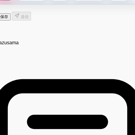
き保存
送信
azusama