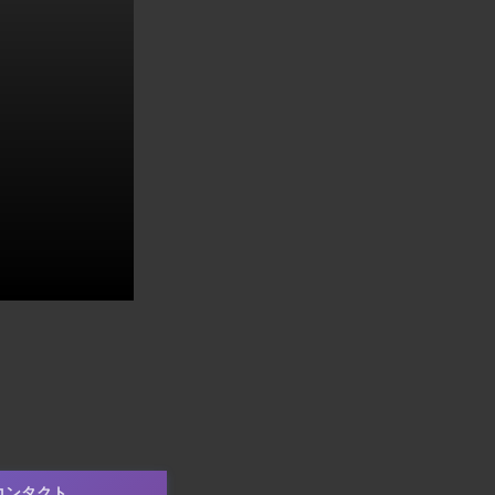
コンタクト