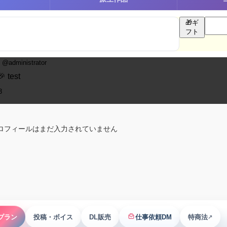
🎁
ギ
フト
式
@administrator

test
3
ロフィールはまだ入力されていません
プラン
投稿・ボイス
DL販売
仕事依頼DM
特商法