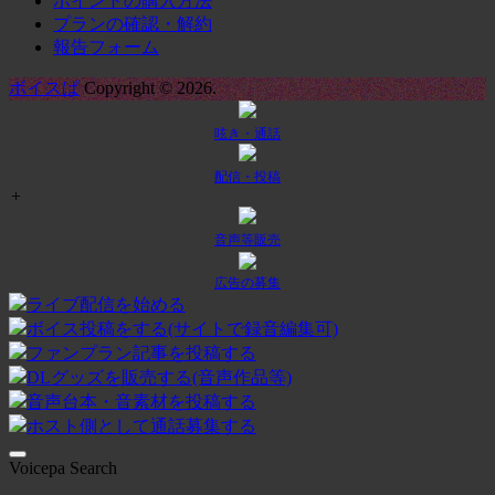
ポイントの購入方法
プランの確認・解約
報告フォーム
ボイスぱ
Copyright © 2026.
呟き・通話
配信・投稿
+
音声等販売
広告の募集
ライブ配信を始める
ボイス投稿をする(サイトで録音編集可)
ファンプラン記事を投稿する
DLグッズを販売する(音声作品等)
音声台本・音素材を投稿する
ホスト側として通話募集する
Voicepa Search