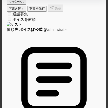
仕事依頼DM
キャンセル
下書き開く
下書き保存
送信
通話募集
ボイスを依頼
依頼先
ボイスぱ公式
@administrator