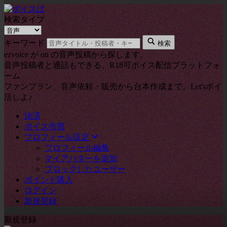
検索タイプ
キーワード
検索
ezvoice が on の音声投稿から探します。
音声投稿者と通話もできる、R18可ボイス配信プラットフォ
ーム
ファンプラン、音声依頼・販売から台本作成まで。Let'sボイ
活しよ♪
決済
ボイス売買
プロフィール設定
プロフィール編集
マイアバターを追加
ブロックしたユーザー
ポイント購入
ログイン
新規登録
新規登録