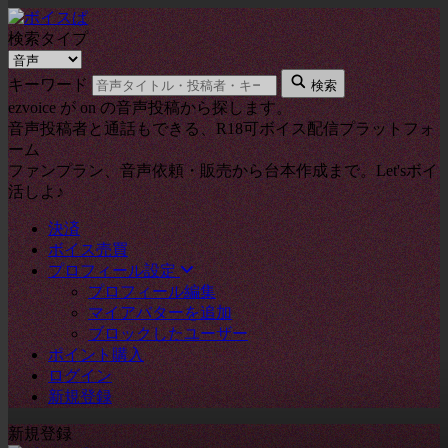
検索タイプ
キーワード
検索
ezvoice が on の音声投稿から探します。
音声投稿者と通話もできる、R18可ボイス配信プラットフォ
ーム
ファンプラン、音声依頼・販売から台本作成まで。Let'sボイ
活しよ♪
決済
ボイス売買
プロフィール設定
プロフィール編集
マイアバターを追加
ブロックしたユーザー
ポイント購入
ログイン
新規登録
新規登録