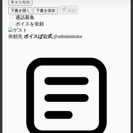
仕事依頼DM
キャンセル
下書き開く
下書き保存
送信
通話募集
ボイスを依頼
依頼先
ボイスぱ公式
@administrator