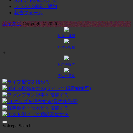
ポイントの購入方法
プランの確認・解約
報告フォーム
ボイスぱ
Copyright © 2026.
呟き・通話
配信・投稿
+
音声等販売
広告の募集
ライブ配信を始める
ボイス投稿をする(サイトで録音編集可)
ファンプラン記事を投稿する
DLグッズを販売する(音声作品等)
音声台本・音素材を投稿する
ホスト側として通話募集する
Voicepa Search