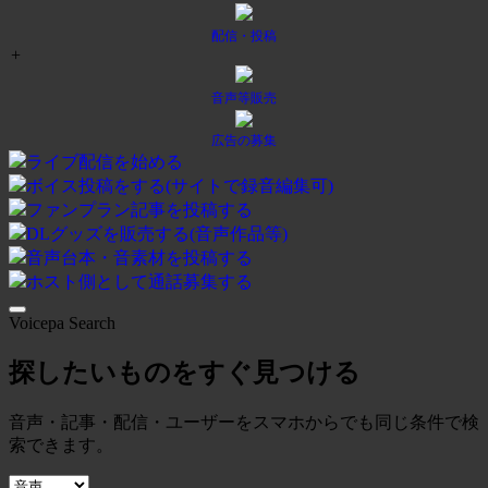
配信・投稿
+
音声等販売
広告の募集
ライブ配信を始める
ボイス投稿をする(サイトで録音編集可)
ファンプラン記事を投稿する
DLグッズを販売する(音声作品等)
音声台本・音素材を投稿する
ホスト側として通話募集する
Voicepa Search
探したいものをすぐ見つける
音声・記事・配信・ユーザーをスマホからでも同じ条件で検
索できます。
検