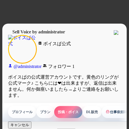
Sell Voice by administrator
ボイスぱ公式
@administrator
フォロワー
1
ボイスぱの公式運営アカウントです。黄色のリングが
公式マーク♪ こちらには❤は出来ますが、返信は出来
ません。何か御座いましたら→よりご連絡をお願いし
ます。
プロフィール
プラン
投稿・ボイス
DL販売
仕事依頼D
ボイス依頼
キャンセル