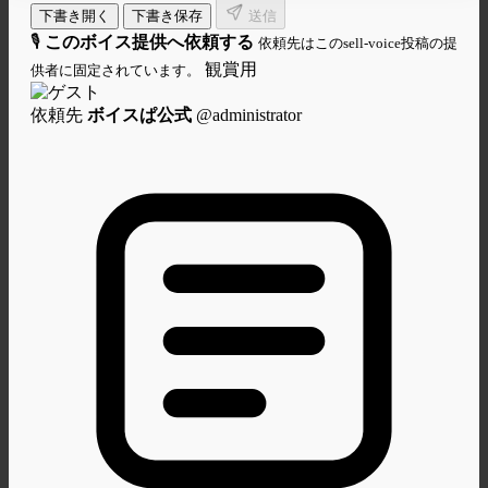
下書き開く
下書き保存
送信
🎙
このボイス提供へ依頼する
依頼先はこのsell-voice投稿の提
観賞用
供者に固定されています。
依頼先
ボイスぱ公式
@administrator