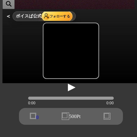
＜
ボイスぱ公式
フォローする
0:00
0:00
500Pt
0