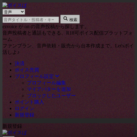
検
キ
索
検索
ー
タ
ezvoice が on の音声投稿から探します。
ワ
イ
音声投稿者と通話もできる、R18可ボイス配信プラットフォ
ー
プ
ーム
ド
ファンプラン、音声依頼・販売から台本作成まで。Let'sボイ
活しよ♪
決済
ボイス売買
プロフィール設定
プロフィール編集
マイアバターを追加
ブロックしたユーザー
ポイント購入
ログイン
新規登録
新規登録