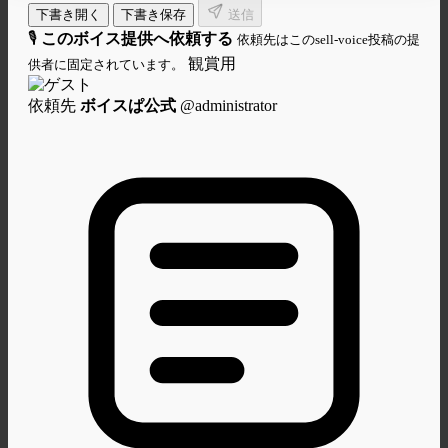
下書き開く
下書き保存
送信
🎙
このボイス提供へ依頼する
依頼先はこのsell-voice投稿の提
観賞用
供者に固定されています。
依頼先
ボイスぱ公式
@administrator