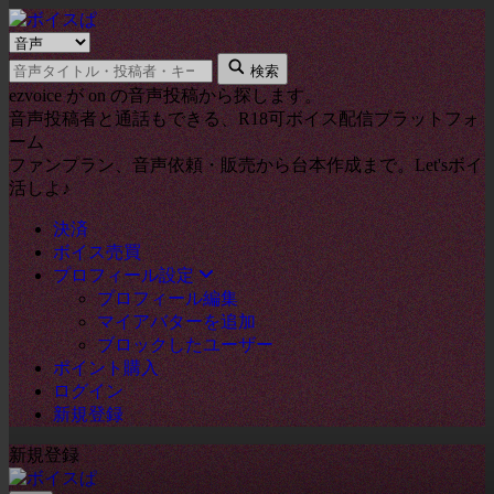
検
キ
索
検索
ー
タ
ezvoice が on の音声投稿から探します。
ワ
イ
音声投稿者と通話もできる、R18可ボイス配信プラットフォ
ー
プ
ーム
ド
ファンプラン、音声依頼・販売から台本作成まで。Let'sボイ
活しよ♪
決済
ボイス売買
プロフィール設定
プロフィール編集
マイアバターを追加
ブロックしたユーザー
ポイント購入
ログイン
新規登録
新規登録