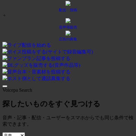
配信・投稿
+
音声等販売
広告の募集
ライブ配信を始める
ボイス投稿をする(サイトで録音編集可)
ファンプラン記事を投稿する
DLグッズを販売する(音声作品等)
音声台本・音素材を投稿する
ホスト側として通話募集する
Voicepa Search
探したいものをすぐ見つける
音声・記事・配信・ユーザーをスマホからでも同じ条件で検
索できます。
検