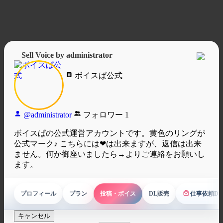
Sell Voice by administrator
ボイスぱ公式
@administrator
フォロワー
1
ボイスぱの公式運営アカウントです。黄色のリングが
公式マーク♪ こちらには❤は出来ますが、返信は出来
ません。何か御座いましたら→よりご連絡をお願いし
ます。
プロフィール
プラン
投稿・ボイス
DL販売
仕事依頼D
ボイス依頼
キャンセル