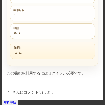
募集対象
[]
報酬
500Pt
詳細:
34e3wq
この機能を利用するにはログインが必要です。
(@)
さんにコメント(1)しよう
無料登録