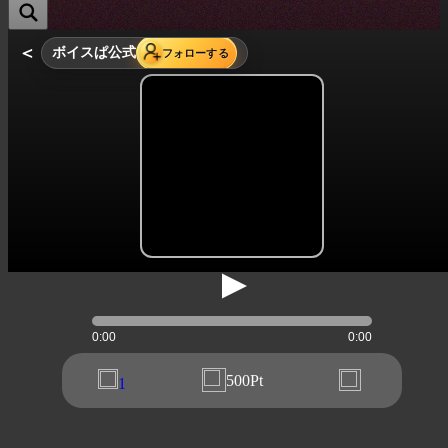
＜
ボイスぱ公式
フォローする
0:00
0:00
500Pt
1