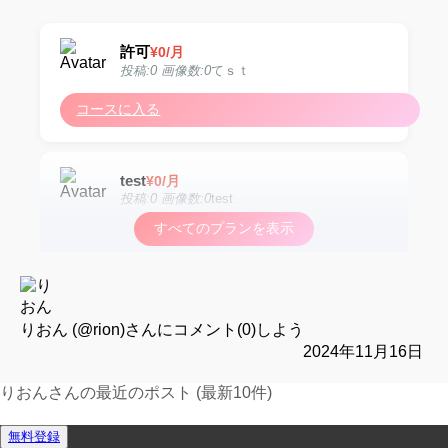
許可
¥
0
/月
投稿:0 画像数:0
てｓｔ
コースに入る
test
¥
0
/月
投稿:0 画像数:0
test
すべてのプランを表示
コースに入る
test
¥
0
/月
投稿:0 画像数:0
test
りおん (@rion)
さんにコメント(0)しよう
2024年11月16日
コースに入る
りおんさんの最近のポスト (最新10件)
運営報告フォーム
無料登録
test
¥
0
/月