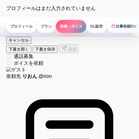
プロフィールはまだ入力されていません
プロフィール
プラン
投稿・ボイス
DL販売
仕事依頼DM
仕事依頼DM
キャンセル
下書き開く
下書き保存
送信
通話募集
ボイスを依頼
依頼先
りおん
@rion