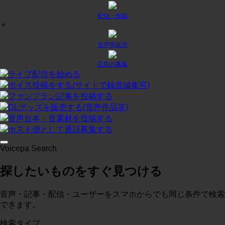
配信・投稿
+
チャット
¥
0
/月
投稿:1 画像数:0
テスト
音声等販売
コースに入る
広告の募集
ライブ配信を始める
ボイス投稿をする(サイトで録音編集可)
プラン２
¥
0
/月
ファンプラン記事を投稿する
投稿:0 画像数:0
テスト
DLグッズを販売する(音声作品等)
音声台本・音素材を投稿する
コースに入る
ホスト側として通話募集する
Voicepa Search
テスト３
¥
0
/月
探したいものをすぐ見つける
投稿:0 画像数:0
概略
コースに入る
音声・記事・配信・ユーザーをスマホからでも同じ条件で検索
できます。
検索タイプ
test
¥
0
/月