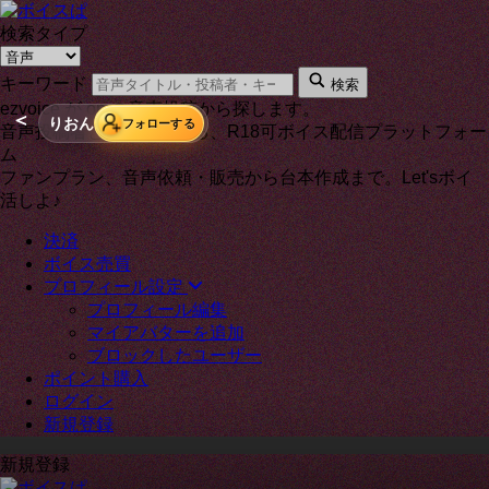
検索タイプ
キーワード
検索
ezvoice が on の音声投稿から探します。
＜
りおん
フォローする
音声投稿者と通話もできる、R18可ボイス配信プラットフォー
ム
ファンプラン、音声依頼・販売から台本作成まで。Let'sボイ
活しよ♪
決済
ボイス売買
プロフィール設定
プロフィール編集
マイアバターを追加
ブロックしたユーザー
ポイント購入
ログイン
新規登録
新規登録