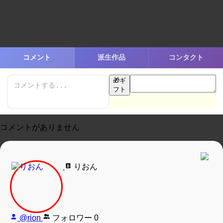
コメント
派生作品
コンタクト
🎁
ギ
フト
コメントがありません
りおん
@rion
フォロワー
0