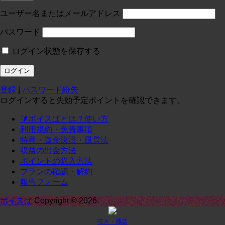
投稿:0 画像数:0
test
ユーザー名またはメールアドレス
コースに入る
パスワード
ログイン状態を保存する
定員１
¥
0
/月
投稿:0 画像数:0
テスト
登録
|
パスワード紛失
コースに入る
ログインすると失効予定ポイントを確認できます。
🔰ボイスぱとは？使い方
定期1-1
¥
0
/月
利用規約・免責事項
投稿:0 画像数:0
定期1-1
特商・資金決済・風営法
収益の出金方法
コースに入る
ポイントの購入方法
プランの確認・解約
報告フォーム
承諾
¥
0
/月
投稿:0 画像数:0
てｓｔ
ボイスぱ
Copyright © 2026.
コースに入る
呟き・通話