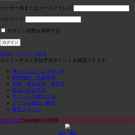
投稿:0 画像数:0
test
ユーザー名またはメールアドレス
コースに入る
パスワード
ログイン状態を保存する
定員１
¥
0
/月
投稿:0 画像数:0
テスト
登録
|
パスワード紛失
コースに入る
ログインすると失効予定ポイントを確認できます。
🔰ボイスぱとは？使い方
定期1-1
¥
0
/月
利用規約・免責事項
投稿:0 画像数:0
定期1-1
特商・資金決済・風営法
収益の出金方法
コースに入る
ポイントの購入方法
プランの確認・解約
報告フォーム
承諾
¥
0
/月
投稿:0 画像数:0
てｓｔ
ボイスぱ
Copyright © 2026.
コースに入る
呟き・通話