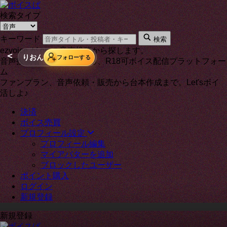
検索タイプ
キーワード
検索
ezvoice が on の音声投稿から探します。
＜
りおん
フォローする
音声投稿者と通話もできる、R18可ボイス配信プラットフォー
ム
ファンプラン、音声依頼・販売から台本作成まで。Let'sボイ
活しよ♪
決済
ボイス売買
プロフィール設定
プロフィール編集
マイアバターを追加
ブロックしたユーザー
ポイント購入
ログイン
新規登録
新規登録