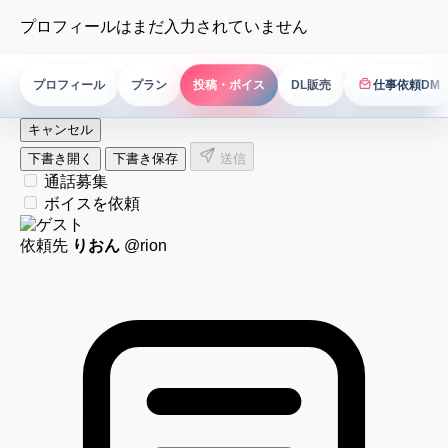
プロフィールはまだ入力されていません
プロフィール
プラン
投稿・ボイス
DL販売
仕事依頼DM
仕事依頼DM
キャンセル
下書き開く
下書き保存
送信
通話募集
ボイスを依頼
依頼先
りおん
@rion