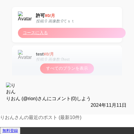
許可
¥
0
/月
投稿:0 画像数:0
てｓｔ
コースに入る
test
¥
0
/月
投稿:0 画像数:0
test
すべてのプランを表示
コースに入る
test
¥
0
/月
投稿:0 画像数:0
test
りおん (@rion)
さんにコメント(0)しよう
2024年11月11日
コースに入る
りおんさんの最近のポスト (最新10件)
運営報告フォーム
無料登録
test
¥
0
/月