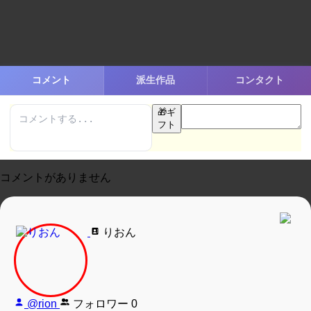
コメント
派生作品
コンタクト
🎁
ギ
フト
コメントがありません
りおん
@rion
フォロワー
0