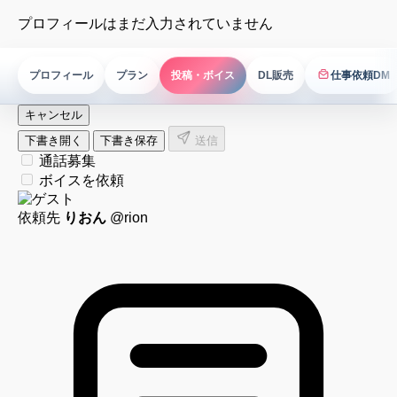
プロフィールはまだ入力されていません
プロフィール
プラン
投稿・ボイス
DL販売
仕事依頼DM
仕事依頼DM
キャンセル
下書き開く
下書き保存
送信
通話募集
ボイスを依頼
依頼先
りおん
@rion