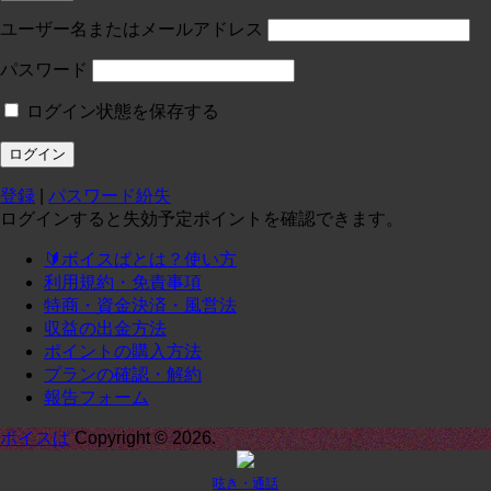
投稿:0 画像数:0
test
ユーザー名またはメールアドレス
コースに入る
パスワード
ログイン状態を保存する
定員１
¥
0
/月
投稿:0 画像数:0
テスト
登録
|
パスワード紛失
コースに入る
ログインすると失効予定ポイントを確認できます。
🔰ボイスぱとは？使い方
定期1-1
¥
0
/月
利用規約・免責事項
投稿:0 画像数:0
定期1-1
特商・資金決済・風営法
収益の出金方法
コースに入る
ポイントの購入方法
プランの確認・解約
報告フォーム
承諾
¥
0
/月
投稿:0 画像数:0
てｓｔ
ボイスぱ
Copyright © 2026.
コースに入る
呟き・通話