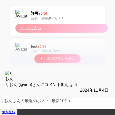
許可
¥
0
/月
投稿:0 画像数:0
てｓｔ
コースに入る
test
¥
0
/月
投稿:0 画像数:0
test
すべてのプランを表示
コースに入る
test
¥
0
/月
投稿:0 画像数:0
test
りおん (@rion)
さんにコメント(0)しよう
2024年11月4日
コースに入る
りおんさんの最近のポスト (最新10件)
運営報告フォーム
無料登録
test
¥
0
/月