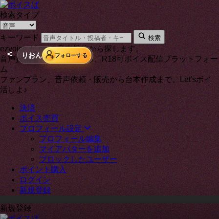
検索タイプ
キーワード
検索
ezvoice が on の音声投稿から探します。
＜
りおん
フォローする
音声投稿者と通話もできる、R18可ボイス配信プラットフォー
ム
ファンプラン、音声依頼・販売から台本作成まで。Let'sボイ
活しよ♪
決済
ボイス売買
プロフィール設定
プロフィール編集
マイアバターを追加
ブロックしたユーザー
ポイント購入
ログイン
新規登録
新規登録