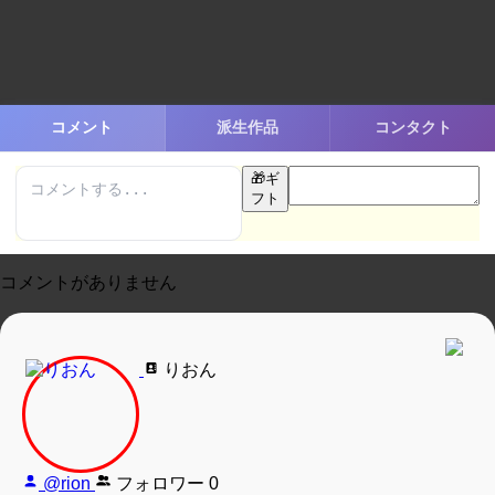
コメント
派生作品
コンタクト
🎁
ギ
フト
コメントがありません
りおん
@rion
フォロワー
0