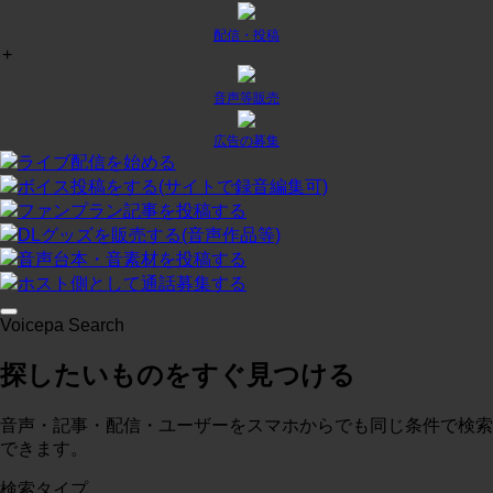
配信・投稿
+
チャット
¥
0
/月
投稿:1 画像数:0
テスト
音声等販売
コースに入る
広告の募集
ライブ配信を始める
ボイス投稿をする(サイトで録音編集可)
プラン２
¥
0
/月
ファンプラン記事を投稿する
投稿:0 画像数:0
テスト
DLグッズを販売する(音声作品等)
音声台本・音素材を投稿する
コースに入る
ホスト側として通話募集する
Voicepa Search
テスト３
¥
0
/月
探したいものをすぐ見つける
投稿:0 画像数:0
概略
コースに入る
音声・記事・配信・ユーザーをスマホからでも同じ条件で検索
できます。
検索タイプ
test
¥
0
/月