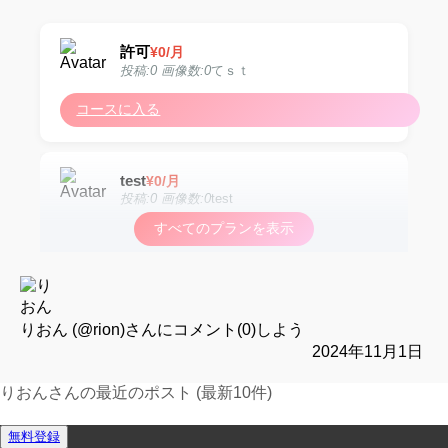
許可
¥
0
/月
投稿:0 画像数:0
てｓｔ
コースに入る
test
¥
0
/月
投稿:0 画像数:0
test
すべてのプランを表示
コースに入る
test
¥
0
/月
投稿:0 画像数:0
test
りおん (@rion)
さんにコメント(0)しよう
2024年11月1日
コースに入る
りおんさんの最近のポスト (最新10件)
運営報告フォーム
無料登録
test
¥
0
/月