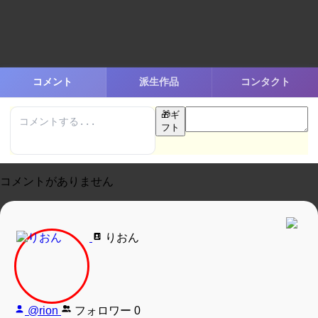
コメント
派生作品
コンタクト
🎁
ギ
フト
コメントがありません
りおん
@rion
フォロワー
0