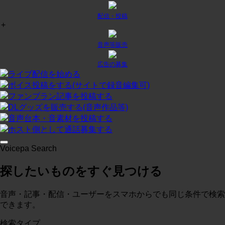
配信・投稿
+
チャット
¥
0
/月
投稿:1 画像数:0
テスト
音声等販売
コースに入る
広告の募集
ライブ配信を始める
ボイス投稿をする(サイトで録音編集可)
プラン２
¥
0
/月
ファンプラン記事を投稿する
投稿:0 画像数:0
テスト
DLグッズを販売する(音声作品等)
音声台本・音素材を投稿する
コースに入る
ホスト側として通話募集する
Voicepa Search
テスト３
¥
0
/月
探したいものをすぐ見つける
投稿:0 画像数:0
概略
コースに入る
音声・記事・配信・ユーザーをスマホからでも同じ条件で検索
できます。
検索タイプ
test
¥
0
/月