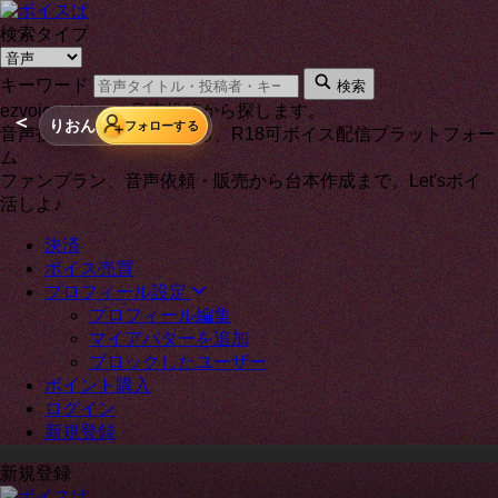
検索タイプ
キーワード
検索
ezvoice が on の音声投稿から探します。
＜
りおん
フォローする
音声投稿者と通話もできる、R18可ボイス配信プラットフォー
ム
ファンプラン、音声依頼・販売から台本作成まで。Let'sボイ
活しよ♪
決済
ボイス売買
プロフィール設定
プロフィール編集
マイアバターを追加
ブロックしたユーザー
ポイント購入
ログイン
新規登録
新規登録