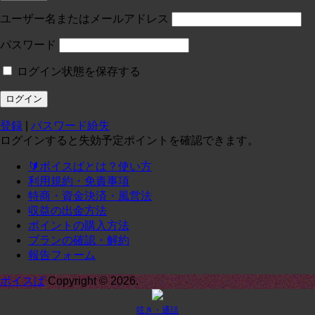
投稿:0 画像数:0
test
ユーザー名またはメールアドレス
コースに入る
パスワード
ログイン状態を保存する
定員１
¥
0
/月
投稿:0 画像数:0
テスト
登録
|
パスワード紛失
コースに入る
ログインすると失効予定ポイントを確認できます。
🔰ボイスぱとは？使い方
定期1-1
¥
0
/月
利用規約・免責事項
投稿:0 画像数:0
定期1-1
特商・資金決済・風営法
収益の出金方法
コースに入る
ポイントの購入方法
プランの確認・解約
報告フォーム
承諾
¥
0
/月
投稿:0 画像数:0
てｓｔ
ボイスぱ
Copyright © 2026.
コースに入る
呟き・通話