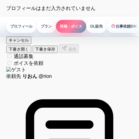
プロフィールはまだ入力されていません
プロフィール
プラン
投稿・ボイス
DL販売
仕事依頼DM
仕事依頼DM
キャンセル
下書き開く
下書き保存
送信
通話募集
ボイスを依頼
依頼先
りおん
@rion