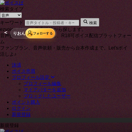
検索タイプ
キーワード
検索
ezvoice が on の音声投稿から探します。
＜
りおん
フォローする
音声投稿者と通話もできる、R18可ボイス配信プラットフォー
ム
ファンプラン、音声依頼・販売から台本作成まで。Let'sボイ
活しよ♪
決済
ボイス売買
プロフィール設定
プロフィール編集
マイアバターを追加
ブロックしたユーザー
ポイント購入
ログイン
新規登録
新規登録