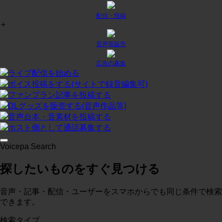
配信・投稿
+
チャット
¥
0
/月
投稿:1 画像数:0
テスト
音声等販売
コースに入る
広告の募集
ライブ配信を始める
ボイス投稿をする(サイトで録音編集可)
プラン２
¥
0
/月
ファンプラン記事を投稿する
投稿:0 画像数:0
テスト
DLグッズを販売する(音声作品等)
音声台本・音素材を投稿する
コースに入る
ホスト側として通話募集する
Voicepa Search
テスト３
¥
0
/月
探したいものをすぐ見つける
投稿:0 画像数:0
概略
コースに入る
音声・記事・配信・ユーザーをスマホからでも同じ条件で検索
できます。
検索タイプ
test
¥
0
/月