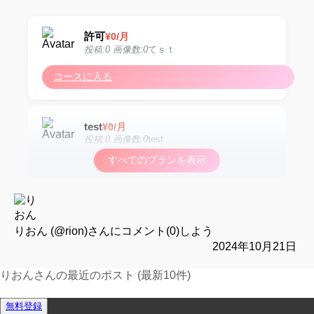
許可
¥
0
/月
投稿:0 画像数:0
てｓｔ
コースに入る
test
¥
0
/月
投稿:0 画像数:0
test
すべてのプランを表示
コースに入る
test
¥
0
/月
投稿:0 画像数:0
test
りおん (@rion)
さんにコメント(0)しよう
2024年10月21日
コースに入る
りおんさんの最近のポスト (最新10件)
運営報告フォーム
無料登録
test
¥
0
/月