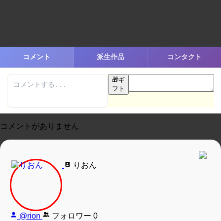
コメント
派生作品
コンタクト
🎁
ギ
フト
コメントがありません
りおん
@rion
フォロワー
0