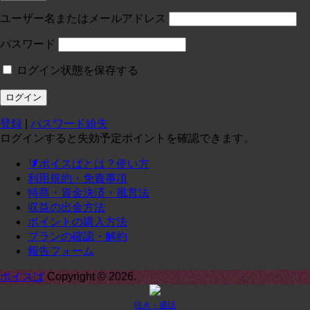
投稿:0 画像数:0
test
ユーザー名またはメールアドレス
コースに入る
パスワード
ログイン状態を保存する
定員１
¥
0
/月
投稿:0 画像数:0
テスト
登録
|
パスワード紛失
コースに入る
ログインすると失効予定ポイントを確認できます。
🔰ボイスぱとは？使い方
定期1-1
¥
0
/月
利用規約・免責事項
投稿:0 画像数:0
定期1-1
特商・資金決済・風営法
収益の出金方法
コースに入る
ポイントの購入方法
プランの確認・解約
報告フォーム
承諾
¥
0
/月
投稿:0 画像数:0
てｓｔ
ボイスぱ
Copyright © 2026.
コースに入る
呟き・通話