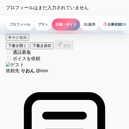
プロフィールはまだ入力されていません
プロフィール
プラン
投稿・ボイス
DL販売
仕事依頼DM
仕事依頼DM
キャンセル
下書き開く
下書き保存
送信
通話募集
ボイスを依頼
依頼先
りおん
@rion