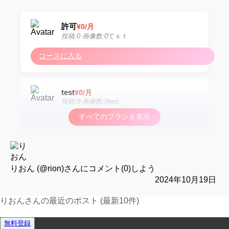
許可
¥
0
/月
投稿:0 画像数:0
てｓｔ
コースに入る
test
¥
0
/月
投稿:0 画像数:0
test
すべてのプランを表示
コースに入る
test
¥
0
/月
投稿:0 画像数:0
test
りおん (@rion)
さんにコメント(0)しよう
2024年10月19日
コースに入る
りおんさんの最近のポスト (最新10件)
運営報告フォーム
無料登録
test
¥
0
/月