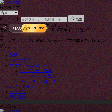
検索タイプ
キーワード
検索
ezvoice が on の音声投稿から探します。
＜
りおん
フォローする
音声投稿者と通話もできる、R18可ボイス配信プラットフォー
ム
ファンプラン、音声依頼・販売から台本作成まで。Let'sボイ
活しよ♪
決済
ボイス売買
プロフィール設定
プロフィール編集
マイアバターを追加
ブロックしたユーザー
ポイント購入
ログイン
新規登録
新規登録