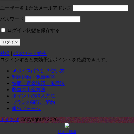
投稿:0 画像数:0
test
ユーザー名またはメールアドレス
コースに入る
パスワード
ログイン状態を保存する
定員１
¥
0
/月
投稿:0 画像数:0
テスト
登録
|
パスワード紛失
コースに入る
ログインすると失効予定ポイントを確認できます。
🔰ボイスぱとは？使い方
定期1-1
¥
0
/月
利用規約・免責事項
投稿:0 画像数:0
定期1-1
特商・資金決済・風営法
収益の出金方法
コースに入る
ポイントの購入方法
プランの確認・解約
報告フォーム
承諾
¥
0
/月
投稿:0 画像数:0
てｓｔ
ボイスぱ
Copyright © 2026.
コースに入る
呟き・通話