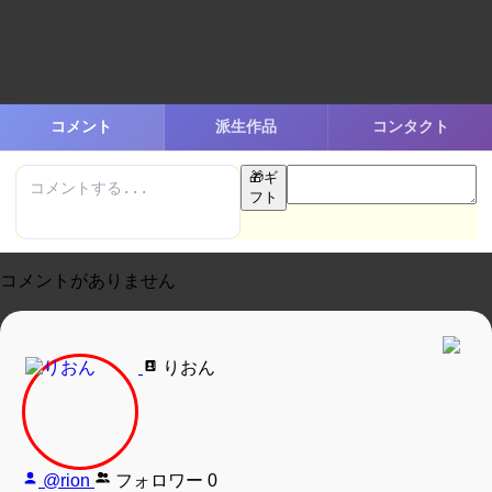
コメント
派生作品
コンタクト
🎁
ギ
フト
コメントがありません
りおん
@rion
フォロワー
0