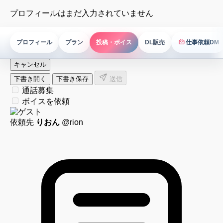
プロフィールはまだ入力されていません
プロフィール
プラン
投稿・ボイス
DL販売
仕事依頼DM
仕事依頼DM
キャンセル
下書き開く
下書き保存
送信
通話募集
ボイスを依頼
依頼先
りおん
@rion