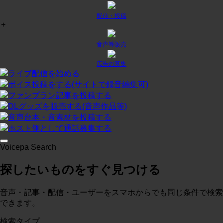
配信・投稿
+
チャット
¥
0
/月
投稿:1 画像数:0
テスト
音声等販売
コースに入る
広告の募集
ライブ配信を始める
ボイス投稿をする(サイトで録音編集可)
プラン２
¥
0
/月
ファンプラン記事を投稿する
投稿:0 画像数:0
テスト
DLグッズを販売する(音声作品等)
音声台本・音素材を投稿する
コースに入る
ホスト側として通話募集する
Voicepa Search
テスト３
¥
0
/月
探したいものをすぐ見つける
投稿:0 画像数:0
概略
コースに入る
音声・記事・配信・ユーザーをスマホからでも同じ条件で検索
できます。
検索タイプ
test
¥
0
/月