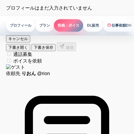
プロフィールはまだ入力されていません
プロフィール
プラン
投稿・ボイス
DL販売
仕事依頼DM
仕事依頼DM
キャンセル
下書き開く
下書き保存
送信
通話募集
ボイスを依頼
依頼先
りおん
@rion