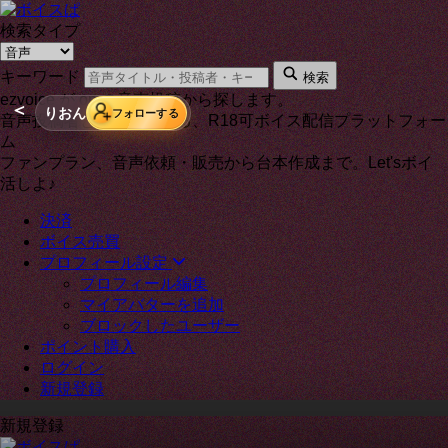
検索タイプ
キーワード
検索
ezvoice が on の音声投稿から探します。
＜
りおん
フォローする
音声投稿者と通話もできる、R18可ボイス配信プラットフォー
ム
ファンプラン、音声依頼・販売から台本作成まで。Let'sボイ
活しよ♪
決済
ボイス売買
プロフィール設定
プロフィール編集
マイアバターを追加
ブロックしたユーザー
ポイント購入
ログイン
新規登録
新規登録