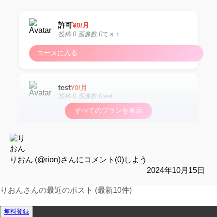
許可
¥
0
/月
投稿:0 画像数:0
てｓｔ
コースに入る
test
¥
0
/月
投稿:0 画像数:0
test
すべてのプランを表示
コースに入る
test
¥
0
/月
投稿:0 画像数:0
test
りおん (@rion)
さんにコメント(0)しよう
2024年10月15日
コースに入る
りおんさんの最近のポスト (最新10件)
運営報告フォーム
無料登録
test
¥
0
/月