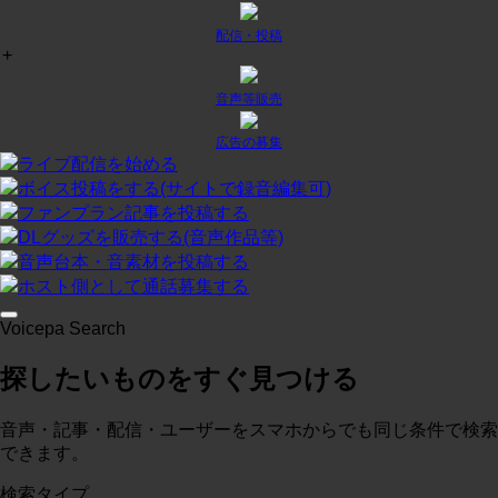
配信・投稿
+
チャット
¥
0
/月
投稿:1 画像数:0
テスト
音声等販売
コースに入る
広告の募集
ライブ配信を始める
ボイス投稿をする(サイトで録音編集可)
プラン２
¥
0
/月
ファンプラン記事を投稿する
投稿:0 画像数:0
テスト
DLグッズを販売する(音声作品等)
音声台本・音素材を投稿する
コースに入る
ホスト側として通話募集する
Voicepa Search
テスト３
¥
0
/月
探したいものをすぐ見つける
投稿:0 画像数:0
概略
コースに入る
音声・記事・配信・ユーザーをスマホからでも同じ条件で検索
できます。
検索タイプ
test
¥
0
/月