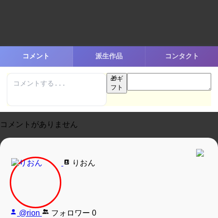
コメント
派生作品
コンタクト
🎁
ギ
フト
コメントがありません
りおん
@rion
フォロワー
0