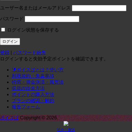
投稿:0 画像数:0
test
ユーザー名またはメールアドレス
コースに入る
パスワード
ログイン状態を保存する
定員１
¥
0
/月
投稿:0 画像数:0
テスト
登録
|
パスワード紛失
コースに入る
ログインすると失効予定ポイントを確認できます。
🔰ボイスぱとは？使い方
定期1-1
¥
0
/月
利用規約・免責事項
投稿:0 画像数:0
定期1-1
特商・資金決済・風営法
収益の出金方法
コースに入る
ポイントの購入方法
プランの確認・解約
報告フォーム
承諾
¥
0
/月
投稿:0 画像数:0
てｓｔ
ボイスぱ
Copyright © 2026.
コースに入る
呟き・通話