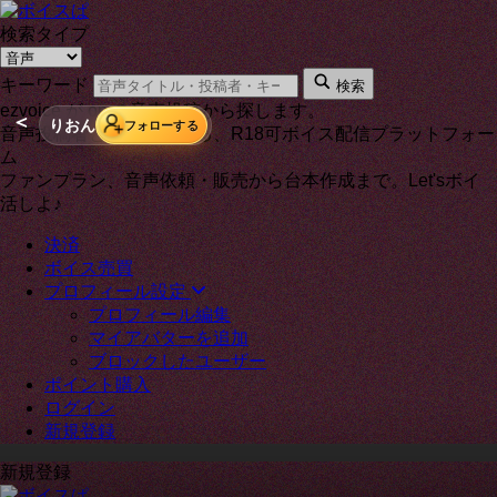
検索タイプ
キーワード
検索
ezvoice が on の音声投稿から探します。
＜
りおん
フォローする
音声投稿者と通話もできる、R18可ボイス配信プラットフォー
ム
ファンプラン、音声依頼・販売から台本作成まで。Let'sボイ
活しよ♪
決済
ボイス売買
プロフィール設定
プロフィール編集
マイアバターを追加
ブロックしたユーザー
ポイント購入
ログイン
新規登録
新規登録