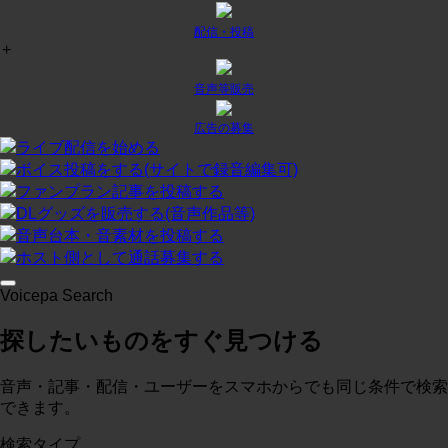
配信・投稿
+
チャット
¥
0
/月
投稿:1 画像数:0
テスト
音声等販売
コースに入る
広告の募集
ライブ配信を始める
ボイス投稿をする(サイトで録音編集可)
プラン２
¥
0
/月
ファンプラン記事を投稿する
投稿:0 画像数:0
テスト
DLグッズを販売する(音声作品等)
音声台本・音素材を投稿する
コースに入る
ホスト側として通話募集する
Voicepa Search
テスト３
¥
0
/月
探したいものをすぐ見つける
投稿:0 画像数:0
概略
コースに入る
音声・記事・配信・ユーザーをスマホからでも同じ条件で検索
できます。
検索タイプ
test
¥
0
/月