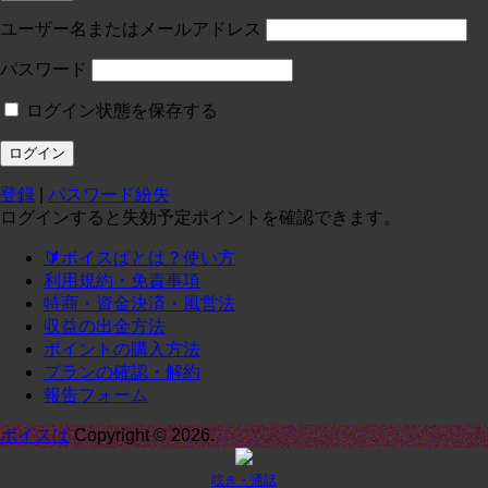
投稿:0 画像数:0
test
ユーザー名またはメールアドレス
コースに入る
パスワード
ログイン状態を保存する
定員１
¥
0
/月
投稿:0 画像数:0
テスト
登録
|
パスワード紛失
コースに入る
ログインすると失効予定ポイントを確認できます。
🔰ボイスぱとは？使い方
定期1-1
¥
0
/月
利用規約・免責事項
投稿:0 画像数:0
定期1-1
特商・資金決済・風営法
収益の出金方法
コースに入る
ポイントの購入方法
プランの確認・解約
報告フォーム
承諾
¥
0
/月
投稿:0 画像数:0
てｓｔ
ボイスぱ
Copyright © 2026.
コースに入る
呟き・通話