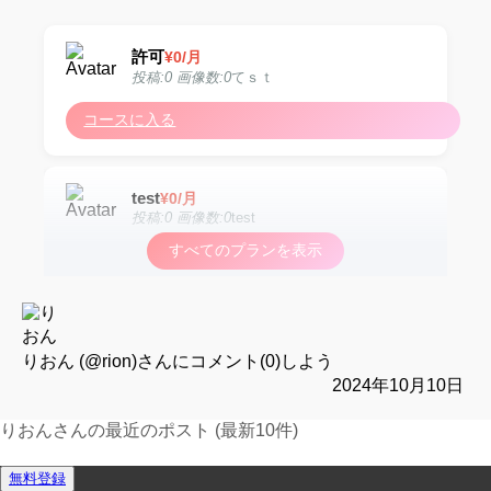
許可
¥
0
/月
投稿:0 画像数:0
てｓｔ
コースに入る
test
¥
0
/月
投稿:0 画像数:0
test
すべてのプランを表示
コースに入る
test
¥
0
/月
投稿:0 画像数:0
test
りおん (@rion)
さんにコメント(0)しよう
2024年10月10日
コースに入る
りおんさんの最近のポスト (最新10件)
運営報告フォーム
無料登録
test
¥
0
/月