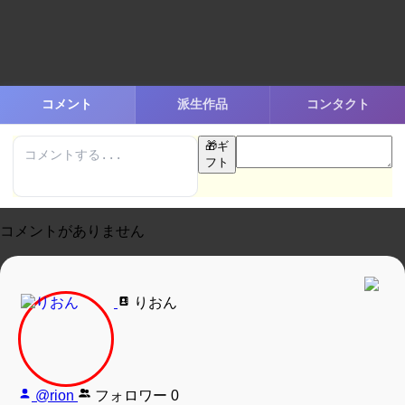
コメント
派生作品
コンタクト
🎁
ギ
フト
コメントがありません
りおん
@rion
フォロワー
0