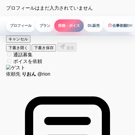
プロフィールはまだ入力されていません
プロフィール
プラン
投稿・ボイス
DL販売
仕事依頼DM
仕事依頼DM
キャンセル
下書き開く
下書き保存
送信
通話募集
ボイスを依頼
依頼先
りおん
@rion