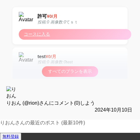
許可
¥
0
/月
投稿:0 画像数:0
てｓｔ
コースに入る
test
¥
0
/月
投稿:0 画像数:0
test
すべてのプランを表示
コースに入る
test
¥
0
/月
投稿:0 画像数:0
test
りおん (@rion)
さんにコメント(0)しよう
2024年10月10日
コースに入る
りおんさんの最近のポスト (最新10件)
運営報告フォーム
無料登録
test
¥
0
/月