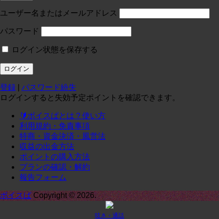
投稿:0 画像数:0
test
ユーザー名またはメールアドレス
コースに入る
パスワード
ログイン状態を保存する
定員１
¥
0
/月
投稿:0 画像数:0
テスト
登録
|
パスワード紛失
コースに入る
ログインすると失効予定ポイントを確認できます。
🔰ボイスぱとは？使い方
定期1-1
¥
0
/月
利用規約・免責事項
投稿:0 画像数:0
定期1-1
特商・資金決済・風営法
収益の出金方法
コースに入る
ポイントの購入方法
プランの確認・解約
報告フォーム
承諾
¥
0
/月
投稿:0 画像数:0
てｓｔ
ボイスぱ
Copyright © 2026.
コースに入る
呟き・通話