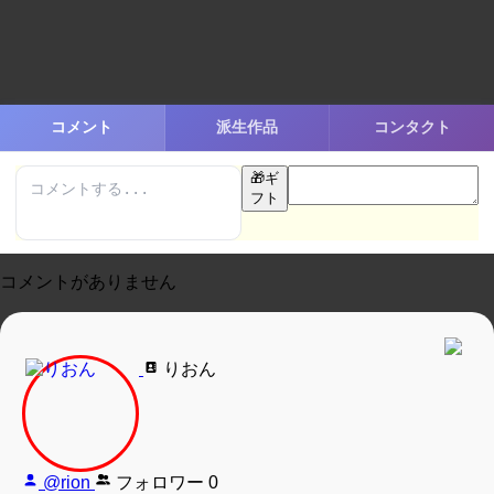
コメント
派生作品
コンタクト
🎁
ギ
フト
コメントがありません
りおん
@rion
フォロワー
0