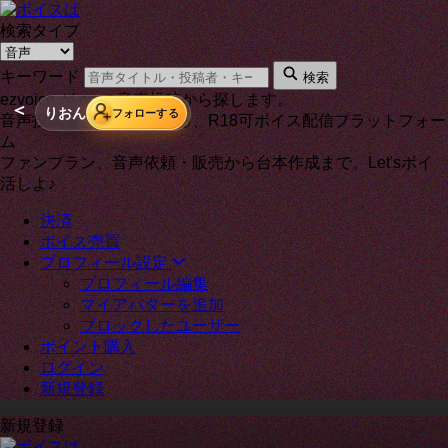
検索タイプ
キーワード
検索
ezvoice が on の音声投稿から探します。
＜
りおん
フォローする
音声投稿者と通話もできる、R18可ボイス配信プラットフォー
ム
ファンプラン、音声依頼・販売から台本作成まで。Let'sボイ
活しよ♪
決済
ボイス売買
プロフィール設定
プロフィール編集
マイアバターを追加
ブロックしたユーザー
ポイント購入
ログイン
新規登録
新規登録