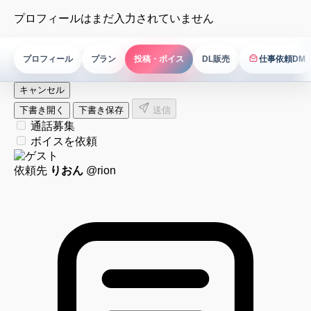
プロフィールはまだ入力されていません
プロフィール
プラン
投稿・ボイス
DL販売
仕事依頼DM
仕事依頼DM
キャンセル
下書き開く
下書き保存
送信
通話募集
ボイスを依頼
依頼先
りおん
@rion