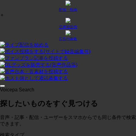
配信・投稿
+
チャット
¥
0
/月
投稿:1 画像数:0
テスト
音声等販売
コースに入る
広告の募集
ライブ配信を始める
ボイス投稿をする(サイトで録音編集可)
プラン２
¥
0
/月
ファンプラン記事を投稿する
投稿:0 画像数:0
テスト
DLグッズを販売する(音声作品等)
音声台本・音素材を投稿する
コースに入る
ホスト側として通話募集する
Voicepa Search
テスト３
¥
0
/月
探したいものをすぐ見つける
投稿:0 画像数:0
概略
コースに入る
音声・記事・配信・ユーザーをスマホからでも同じ条件で検索
できます。
検索タイプ
test
¥
0
/月