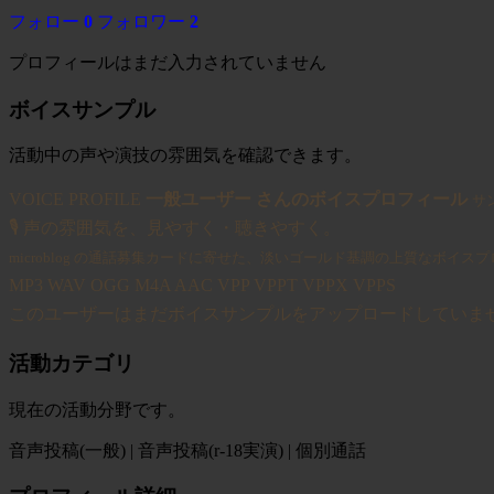
フォロー
0
フォロワー
2
プロフィールはまだ入力されていません
ボイスサンプル
活動中の声や演技の雰囲気を確認できます。
VOICE PROFILE
一般ユーザー さんのボイスプロフィール
サ
🎙
声の雰囲気を、見やすく・聴きやすく。
microblog の通話募集カードに寄せた、淡いゴールド基調の上質なボイス
MP3
WAV
OGG
M4A
AAC
VPP
VPPT
VPPX
VPPS
このユーザーはまだボイスサンプルをアップロードしていま
活動カテゴリ
現在の活動分野です。
音声投稿(一般) | 音声投稿(r-18実演) | 個別通話