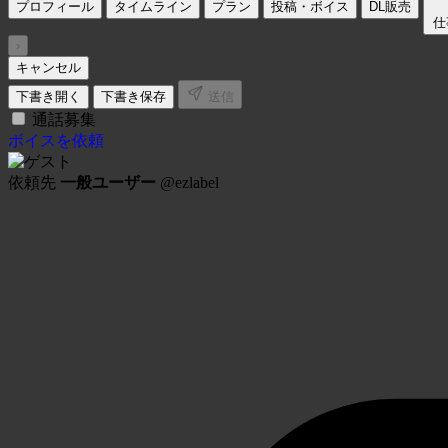
プロフィール
タイムライン
プラン
投稿・ボイス
DL販売
仕
›
仕事依頼DM
キャンセル
下書き開く
下書き保存
送信
通話募集
ボイスを依頼
依頼先
一般ユーザー
@ezlabel