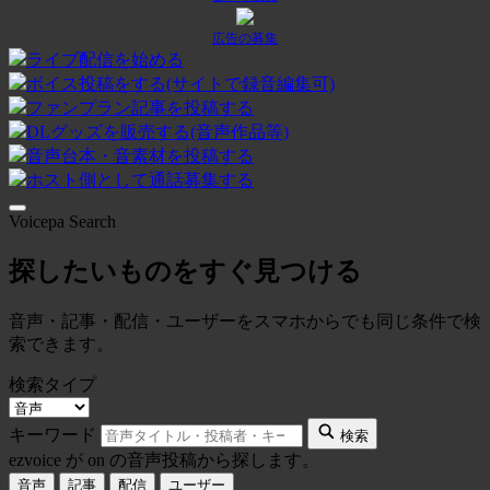
広告の募集
ライブ配信を始める
ボイス投稿をする(サイトで録音編集可)
ファンプラン記事を投稿する
DLグッズを販売する(音声作品等)
音声台本・音素材を投稿する
ホスト側として通話募集する
Voicepa Search
探したいものをすぐ見つける
音声・記事・配信・ユーザーをスマホからでも同じ条件で検
索できます。
検索タイプ
キーワード
検索
ezvoice が on の音声投稿から探します。
音声
記事
配信
ユーザー