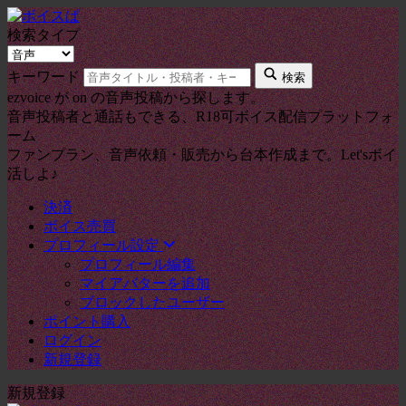
検索タイプ
キーワード
検索
ezvoice が on の音声投稿から探します。
音声投稿者と通話もできる、R18可ボイス配信プラットフォ
ーム
ファンプラン、音声依頼・販売から台本作成まで。Let'sボイ
活しよ♪
決済
ボイス売買
プロフィール設定
プロフィール編集
マイアバターを追加
ブロックしたユーザー
ポイント購入
ログイン
新規登録
新規登録