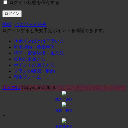
ログイン状態を保存する
登録
|
パスワード紛失
ログインすると失効予定ポイントを確認できます。
🔰ボイスぱとは？使い方
利用規約・免責事項
特商・資金決済・風営法
収益の出金方法
ポイントの購入方法
プランの確認・解約
報告フォーム
ボイスぱ
Copyright © 2026.
呟き・通話
配信・投稿
+
音声等販売