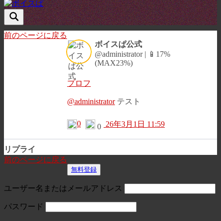
前のページに戻る
ボイスぱ公式
@administrator | 📱17%
(MAX23%)
プロフ
@administrator
テスト
0
26年3月1日 11:59
0
リプライ
前のページに戻る
無料登録
ユーザー名またはメールアドレス
パスワード