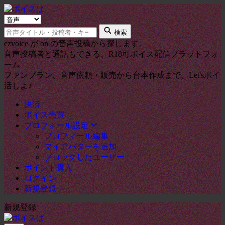
検
キ
索
検索
ー
タ
ezvoice が on の音声投稿から探します。
ワ
イ
音声投稿者と通話もできる、R18可ボイス配信プラットフォ
ー
プ
ーム
ド
ファンプラン、音声依頼・販売から台本作成まで。Let'sボイ
活しよ♪
決済
ボイス売買
プロフィール設定
プロフィール編集
マイアバターを追加
ブロックしたユーザー
ポイント購入
ログイン
新規登録
新規登録