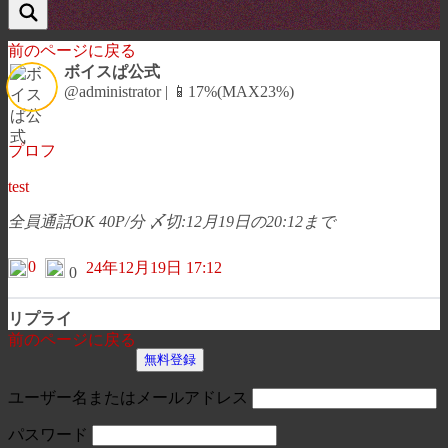
前のページに戻る
ボイスぱ公式
@administrator | 📱17%(MAX23%)
プロフ
test
全員通話OK 40P/分 〆切:12月19日の20:12まで
0
24年12月19日 17:12
0
リプライ
前のページに戻る
無料登録
ユーザー名またはメールアドレス
パスワード