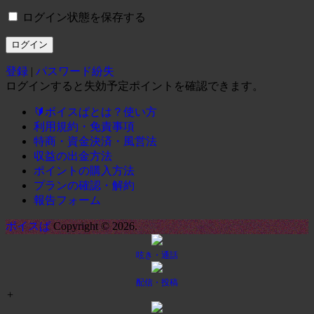
ログイン状態を保存する
登録
|
パスワード紛失
ログインすると失効予定ポイントを確認できます。
🔰ボイスぱとは？使い方
利用規約・免責事項
特商・資金決済・風営法
収益の出金方法
ポイントの購入方法
プランの確認・解約
報告フォーム
ボイスぱ
Copyright © 2026.
呟き・通話
配信・投稿
+