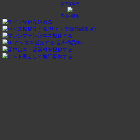
音声等販売
広告の募集
ライブ配信を始める
ボイス投稿をする(サイトで録音編集可)
ファンプラン記事を投稿する
DLグッズを販売する(音声作品等)
音声台本・音素材を投稿する
ホスト側として通話募集する
Voicepa Search
探したいものをすぐ見つける
音声・記事・配信・ユーザーをスマホからでも同じ条件で検
索できます。
検
キ
索
検索
ー
タ
ezvoice が on の音声投稿から探します。
ワ
イ
音声
記事
配信
ユーザー