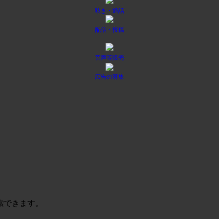
呟き・通話
配信・投稿
音声等販売
広告の募集
索できます。