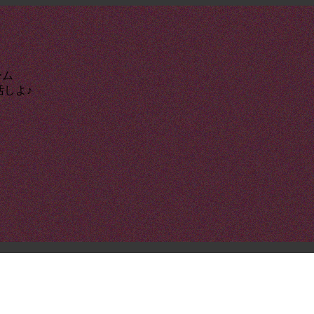
ーム
活しよ♪