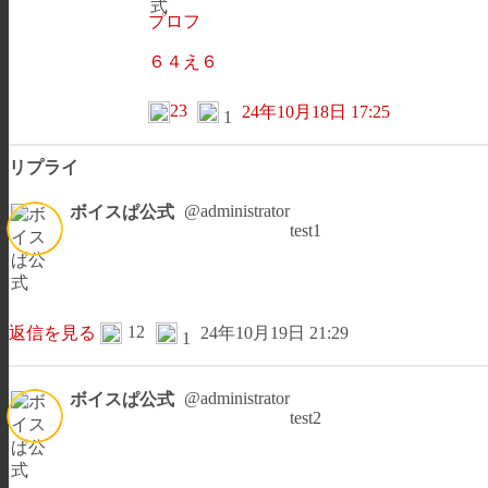
プロフ
６４え６
23
24年10月18日 17:25
1
リプライ
@administrator
ボイスぱ公式
test1
12
返信を見る
24年10月19日 21:29
1
@administrator
ボイスぱ公式
test2