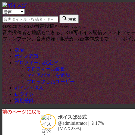
検索タイプ
キーワード
検索
ezvoice が on の音声投稿から探します。
音声投稿者と通話もできる、R18可ボイス配信プラットフォ
ファンプラン、音声依頼・販売から台本作成まで。Let'sボイ
決済
ボイス売買
プロフィール設定
プロフィール編集
マイアバターを追加
ブロックしたユーザー
ポイント購入
ログイン
新規登録
前のページに戻る
ボイスぱ公式
@administrator | 📱17%
(MAX23%)