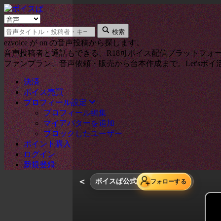
検索タイプ
キーワード
検索
ezvoice が on の音声投稿から探します。
音声投稿者と通話もできる、R18可ボイス配信プラットフォ
ファンプラン、音声依頼・販売から台本作成まで。Let'sボイ
決済
ボイス売買
プロフィール設定
プロフィール編集
マイアバターを追加
ブロックしたユーザー
ポイント購入
ログイン
新規登録
＜
ボイスぱ公式
フォローする