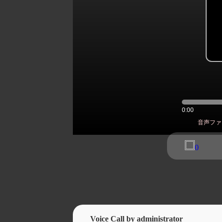
0:00
音声ファ
0
Voice Call by administrator