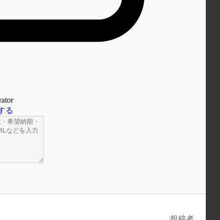
ator
する
投稿者