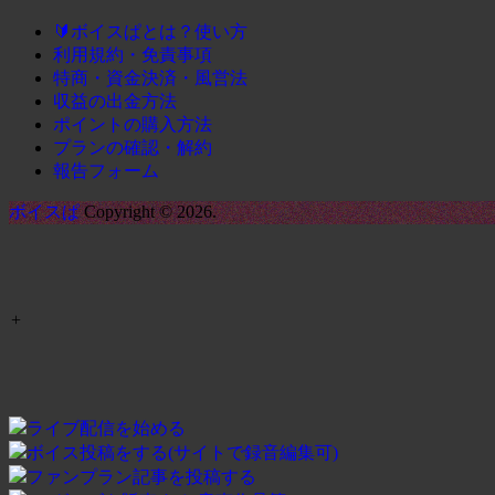
🔰ボイスぱとは？使い方
利用規約・免責事項
特商・資金決済・風営法
収益の出金方法
ポイントの購入方法
プランの確認・解約
報告フォーム
ボイスぱ
Copyright © 2026.
+
ライブ配信を始める
ボイス投稿をする(サイトで録音編集可)
ファンプラン記事を投稿する