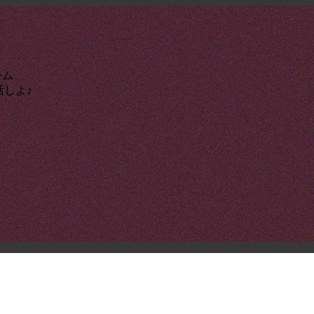
ーム
活しよ♪