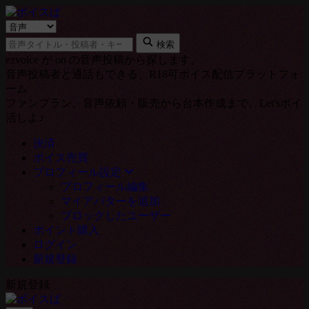
検
キ
索
検索
ー
タ
ezvoice が on の音声投稿から探します。
ワ
イ
音声投稿者と通話もできる、R18可ボイス配信プラットフォ
ー
プ
ーム
ド
ファンプラン、音声依頼・販売から台本作成まで。Let'sボイ
活しよ♪
決済
ボイス売買
プロフィール設定
プロフィール編集
マイアバターを追加
ブロックしたユーザー
ポイント購入
ログイン
新規登録
新規登録