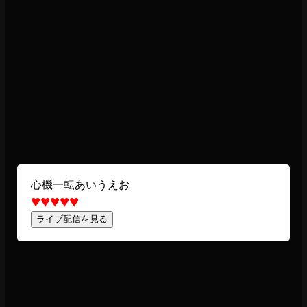
心機一転あいうえお
♥
♥
♥
♥
♥
ライブ配信を見る