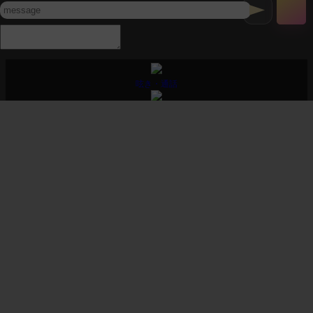
▲
配
信
コ
メ
ン
呟き・通話
ト
配信・投稿
+
音声等販売
広告の募集