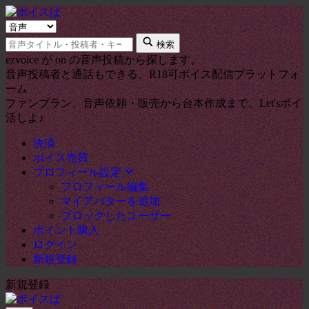
検
キ
索
検索
ー
タ
ezvoice が on の音声投稿から探します。
ワ
イ
音声投稿者と通話もできる、R18可ボイス配信プラットフォ
ー
プ
ーム
ド
ファンプラン、音声依頼・販売から台本作成まで。Let'sボイ
活しよ♪
決済
ボイス売買
プロフィール設定
プロフィール編集
マイアバターを追加
ブロックしたユーザー
ポイント購入
ログイン
新規登録
新規登録