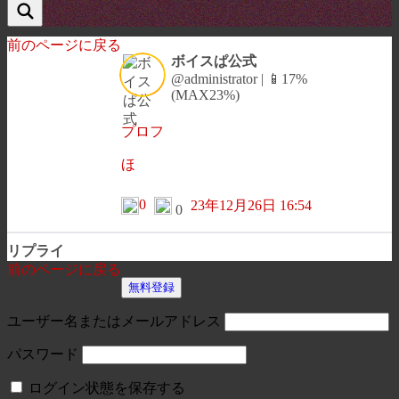
前のページに戻る
ボイスぱ公式
@administrator | 📱17%
(MAX23%)
プロフ
ほ
0
23年12月26日 16:54
0
リプライ
前のページに戻る
無料登録
ユーザー名またはメールアドレス
パスワード
ログイン状態を保存する