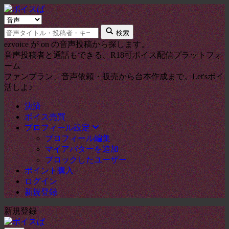
検
キ
索
検索
ー
タ
ezvoice が on の音声投稿から探します。
ワ
イ
音声投稿者と通話もできる、R18可ボイス配信プラットフォ
ー
プ
ーム
ド
ファンプラン、音声依頼・販売から台本作成まで。Let'sボイ
活しよ♪
決済
ボイス売買
プロフィール設定
プロフィール編集
マイアバターを追加
ブロックしたユーザー
ポイント購入
ログイン
新規登録
新規登録