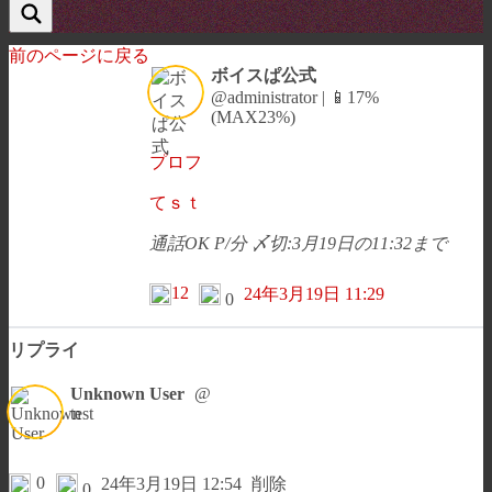
前のページに戻る
ボイスぱ公式
@administrator | 📱17%
(MAX23%)
プロフ
てｓｔ
通話OK P/分 〆切:3月19日の11:32まで
12
24年3月19日 11:29
0
リプライ
Unknown User
@
test
0
24年3月19日 12:54
削除
0