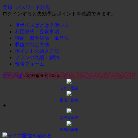
登録
|
パスワード紛失
ログインすると失効予定ポイントを確認できます。
🔰ボイスぱとは？使い方
利用規約・免責事項
特商・資金決済・風営法
収益の出金方法
ポイントの購入方法
プランの確認・解約
報告フォーム
ボイスぱ
Copyright © 2026.
呟き・通話
配信・投稿
+
音声等販売
広告の募集
ライブ配信を始める