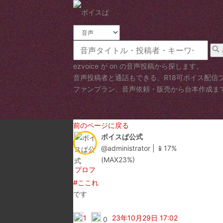
検
索
キ
タ
ー
イ
ezvoice が on の音声投稿から探します。
ワ
プ
音声投稿者と通話もできる、R18可ボイス配信
ー
ファンプラン、音声依頼・販売から台本作成まで。
ド
前のページに戻る
ボイスぱ公式
@administrator | 📱17%
(MAX23%)
プロフ
#ここれ
です
1
23年10月29日 17:02
0