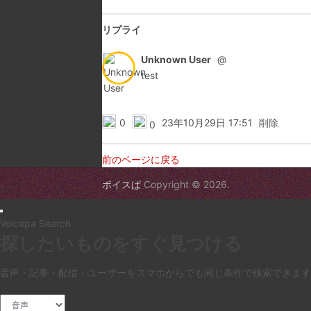
リプライ
Unknown User
@
test
0
23年10月29日 17:51
削除
0
前のページに戻る
ボイスぱ
Copyright © 2026.
Voicepa Search
探したいものをすぐ見つける
音声・記事・配信・ユーザーをスマホからでも同じ条件で検索できます
検