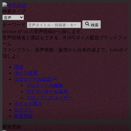
検索タイプ
キーワード
検索
ezvoice が on の音声投稿から探します。
音声投稿者と通話もできる、R18可ボイス配信プラットフォ
ーム
ファンプラン、音声依頼・販売から台本作成まで。Let'sボイ
活しよ♪
決済
ボイス売買
プロフィール設定
プロフィール編集
マイアバターを追加
ブロックしたユーザー
ポイント購入
ログイン
新規登録
新規登録