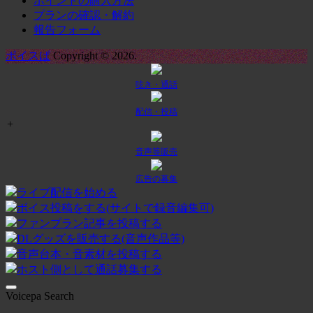
ポイントの購入方法
プランの確認・解約
報告フォーム
ボイスぱ
Copyright © 2026.
呟き・通話
配信・投稿
+
音声等販売
広告の募集
ライブ配信を始める
ボイス投稿をする(サイトで録音編集可)
ファンプラン記事を投稿する
DLグッズを販売する(音声作品等)
音声台本・音素材を投稿する
ホスト側として通話募集する
Voicepa Search