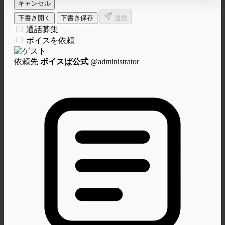
仕事依頼DM
キャンセル
下書き開く
下書き保存
送信
通話募集
ボイスを依頼
依頼先
ボイスぱ公式
@administrator