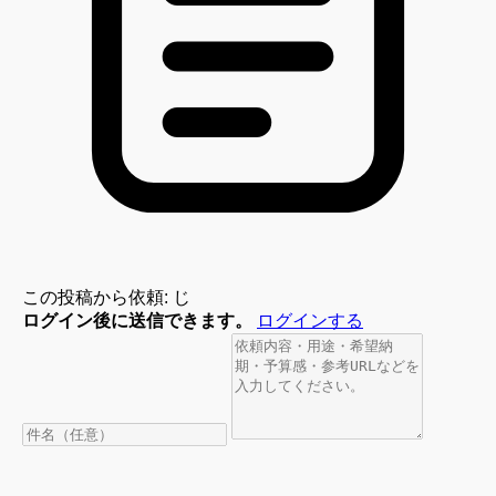
この投稿から依頼: じ
ログイン後に送信できます。
ログインする