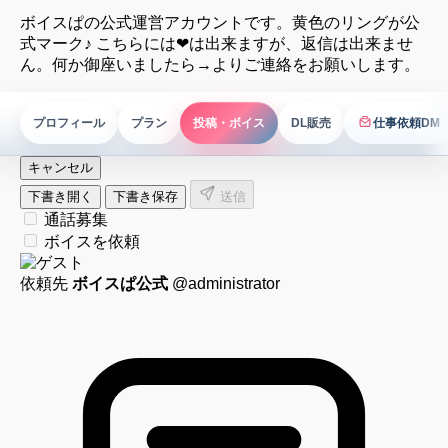
ボイスぱの公式運営アカウントです。黄色のリングが公
式マーク♪ こちらには❤は出来ますが、返信は出来ませ
ん。何か御座いましたら→よりご連絡をお願いします。
プロフィール
プラン
投稿・ボイス
DL販売
仕事依頼DM
仕事依頼DM
キャンセル
下書き開く
下書き保存
送信
通話募集
ボイスを依頼
依頼先
ボイスぱ公式
@administrator