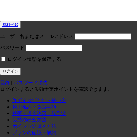
投稿:0 画像数:0
テスト２
コースに入る
運営報告フォーム
無料登録
ぐんぴぃ
¥
0
/月
ユーザー名またはメールアドレス
投稿:0 画像数:0
テスト
パスワード
コースに入る
ログイン状態を保存する
山羊
¥
0
/月
投稿:0 画像数:0
です
登録
|
パスワード紛失
ログインすると失効予定ポイントを確認できます。
コースに入る
🔰ボイスぱとは？使い方
利用規約・免責事項
特商・資金決済・風営法
デスクトップ
¥
0
/月
投稿:0 画像数:0
1
収益の出金方法
ポイントの購入方法
コースに入る
プランの確認・解約