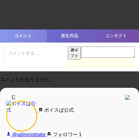
コメント
派生作品
コンタクト
🎁
ギ
フト
コメントがありません
じ
ボイスぱ公式
@administrator
フォロワー
1