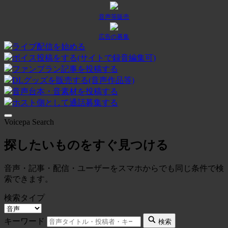
音声等販売
広告の募集
ライブ配信を始める
ボイス投稿をする(サイトで録音編集可)
ファンプラン記事を投稿する
DLグッズを販売する(音声作品等)
音声台本・音素材を投稿する
ホスト側として通話募集する
Voicepa Search
探したいものをすぐ見つける
音声・記事・配信・ユーザーをスマホからでも同じ条件で検
索できます。
検索タイプ
キーワード
検索