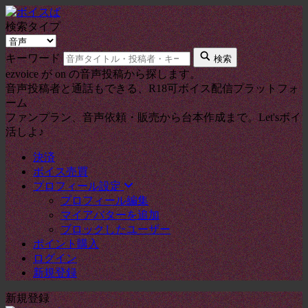
検索タイプ
キーワード
検索
ezvoice が on の音声投稿から探します。
音声投稿者と通話もできる、R18可ボイス配信プラットフォ
ーム
ファンプラン、音声依頼・販売から台本作成まで。Let'sボイ
活しよ♪
決済
ボイス売買
プロフィール設定
プロフィール編集
マイアバターを追加
ブロックしたユーザー
ポイント購入
ログイン
新規登録
新規登録