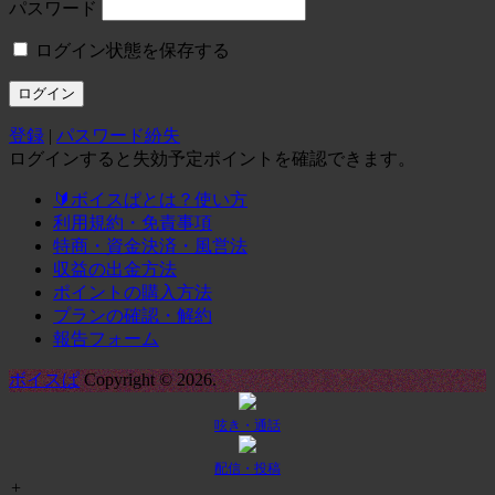
パスワード
ログイン状態を保存する
登録
|
パスワード紛失
ログインすると失効予定ポイントを確認できます。
🔰ボイスぱとは？使い方
利用規約・免責事項
特商・資金決済・風営法
収益の出金方法
ポイントの購入方法
プランの確認・解約
報告フォーム
ボイスぱ
Copyright © 2026.
呟き・通話
配信・投稿
+