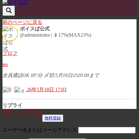
前のページに戻る
ボイスぱ公式
@administrator | 📱17%(MAX23%)
プロフ
tes
全員通話OK 0P/分 〆切:5月18日の20:00まで
0
26年5月18日 17:03
0
リプライ
前のページに戻る
無料登録
ユーザー名またはメールアドレス