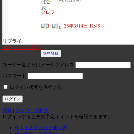
プロフ
0
26年3月4日 11:46
0
リプライ
前のページに戻る
無料登録
ユーザー名またはメールアドレス
パスワード
ログイン状態を保存する
登録
|
パスワード紛失
ログインすると失効予定ポイントを確認できます。
🔰ボイスぱとは？使い方
利用規約・免責事項