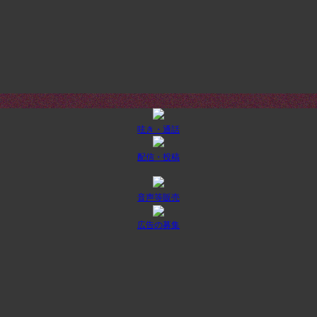
呟き・通話
配信・投稿
音声等販売
広告の募集