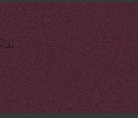
ーム
活しよ♪