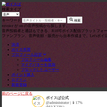
検索タイプ
キーワード
検索
ezvoice が on の音声投稿から探します。
音声投稿者と通話もできる、R18可ボイス配信プラットフォ
ファンプラン、音声依頼・販売から台本作成まで。Let'sボイ
決済
ボイス売買
プロフィール設定
プロフィール編集
マイアバターを追加
ブロックしたユーザー
ポイント購入
ログイン
新規登録
前のページに戻る
ボイスぱ公式
@administrator | 📱17%
(MAX23%)