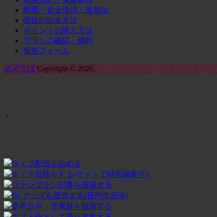
特商・資金決済・風営法
収益の出金方法
ポイントの購入方法
プランの確認・解約
報告フォーム
ボイスぱ
Copyright © 2026.
+
ライブ配信を始める
ボイス投稿をする(サイトで録音編集可)
ファンプラン記事を投稿する
DLグッズを販売する(音声作品等)
音声台本・音素材を投稿する
ホスト側として通話募集する