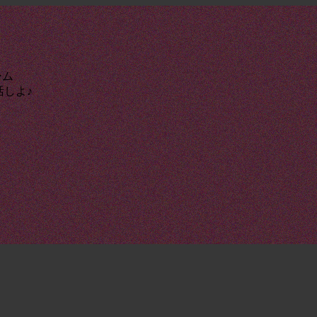
ーム
活しよ♪