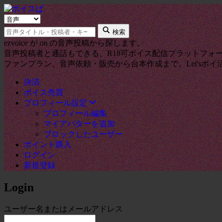
検
キ
索
検索
ー
タ
ezvoice が on の音声投稿から探します。
ワ
イ
音声投稿者と通話もできる、R18可ボイス配信プラットフォ
ー
プ
ファンプラン、音声依頼・販売から台本作成まで。Let'sボイ
ド
決済
ボイス売買
プロフィール設定
プロフィール編集
マイアバターを追加
ブロックしたユーザー
ポイント購入
ログイン
新規登録
Login
ユーザー名またはメールアドレス