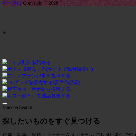
ボイスぱ
Copyright © 2026.
+
ライブ配信を始める
ボイス投稿をする(サイトで録音編集可)
ファンプラン記事を投稿する
DLグッズを販売する(音声作品等)
音声台本・音素材を投稿する
ホスト側として通話募集する
Voicepa Search
探したいものをすぐ見つける
音声・記事・配信・ユーザーをスマホからでも同じ条件で検