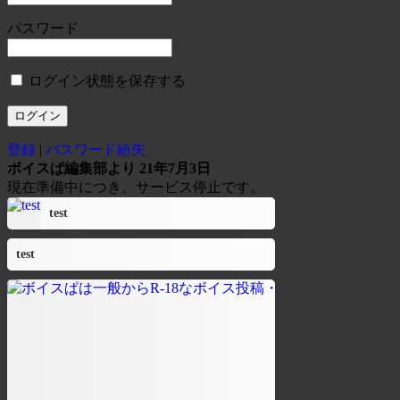
パスワード
ログイン状態を保存する
登録
|
パスワード紛失
ボイスぱ編集部より 21年7月3日
現在準備中につき、サービス停止です。
test
test